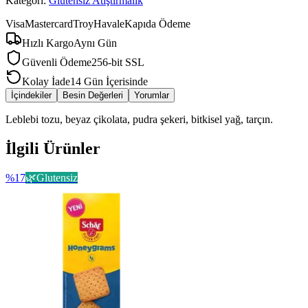
Kategori:
Glutensiz Atıştırmalık
Visa
Mastercard
Troy
Havale
Kapıda Ödeme
Hızlı Kargo
Aynı Gün
Güvenli Ödeme
256-bit SSL
Kolay İade
14 Gün İçerisinde
İçindekiler
Besin Değerleri
Yorumlar
Leblebi tozu, beyaz çikolata, pudra şekeri, bitkisel yağ, tarçın.
İlgili Ürünler
%
17
🌿
Glutensiz