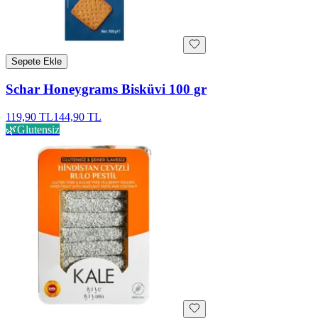
Sepete Ekle
Schar Honeygrams Bisküvi 100 gr
119,90 TL
144,90 TL
🌿
Glutensiz