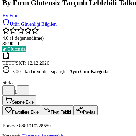
By Fırın Glutensiz Tarçınlı Leblebili Talk
By Fırın
Ürün Güvenliği Bilgileri
4.0
(
1
değerlendirme)
86,90 TL
🌿
Glutensiz
TETT/SKT:
12.12.2026
13:00'a kadar verilen siparişler
Aynı Gün Kargoda
Stokta
1
Sepete Ekle
Favorilere Ekle
Fiyat Takibi
Paylaş
Barkod:
8681910228559