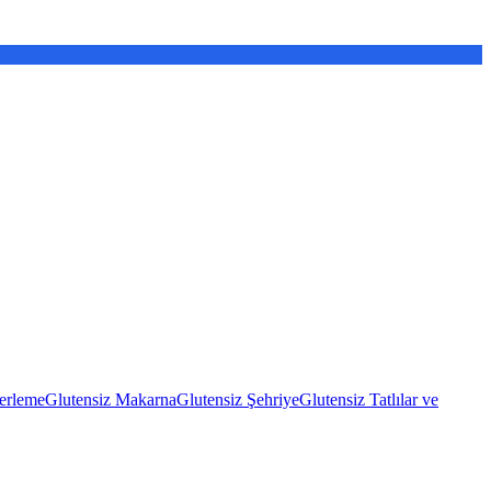
erleme
Glutensiz Makarna
Glutensiz Şehriye
Glutensiz Tatlılar ve