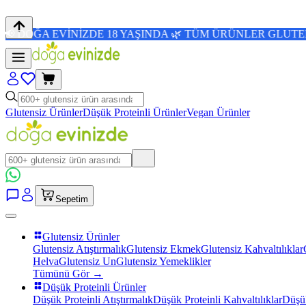
VİNİZDE 18 YAŞINDA 🌿 TÜM ÜRÜNLER GLUTENSİZ 💜 4,8/5
Glutensiz Ürünler
Düşük Proteinli Ürünler
Vegan Ürünler
Sepetim
Glutensiz Ürünler
Glutensiz Atıştırmalık
Glutensiz Ekmek
Glutensiz Kahvaltılıklar
Helva
Glutensiz Un
Glutensiz Yemeklikler
Tümünü Gör →
Düşük Proteinli Ürünler
Düşük Proteinli Atıştırmalık
Düşük Proteinli Kahvaltılıklar
Düşük