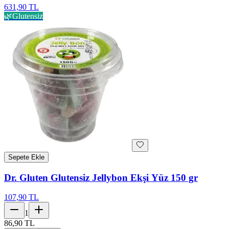
631,90 TL
🌿
Glutensiz
Sepete Ekle
Dr. Gluten Glutensiz Jellybon Ekşi Yüz 150 gr
107,90 TL
1
86,90 TL