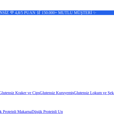
 PUAN 🛒 150.000+ MUTLU MÜŞTERİ ✨
Glutensiz Kraker ve Cips
Glutensiz Kuruyemiş
Glutensiz Lokum ve Şek
 Proteinli Makarna
Düşük Proteinli Un