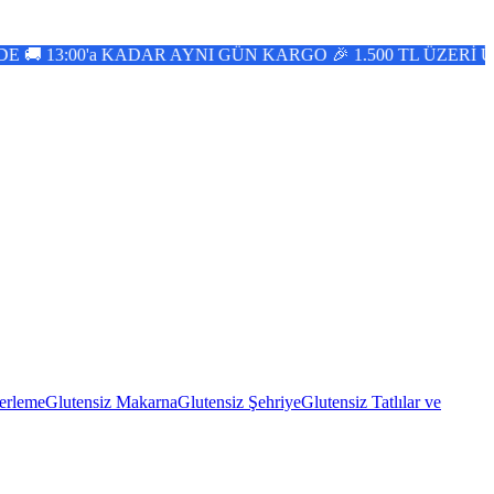
0'a KADAR AYNI GÜN KARGO 🎉 1.500 TL ÜZERİ ÜCRETSİZ
erleme
Glutensiz Makarna
Glutensiz Şehriye
Glutensiz Tatlılar ve