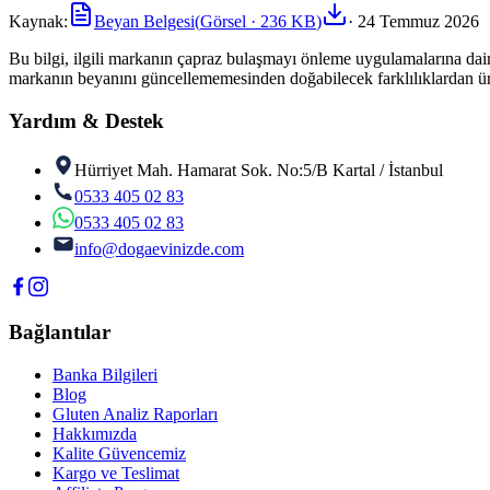
Kaynak:
Beyan Belgesi
(
Görsel
· 236 KB
)
·
24 Temmuz 2026
Bu bilgi, ilgili markanın çapraz bulaşmayı önleme uygulamalarına dair 
markanın beyanını güncellememesinden doğabilecek farklılıklardan ür
Yardım & Destek
Hürriyet Mah. Hamarat Sok. No:5/B Kartal / İstanbul
0533 405 02 83
0533 405 02 83
info@dogaevinizde.com
Bağlantılar
Banka Bilgileri
Blog
Gluten Analiz Raporları
Hakkımızda
Kalite Güvencemiz
Kargo ve Teslimat