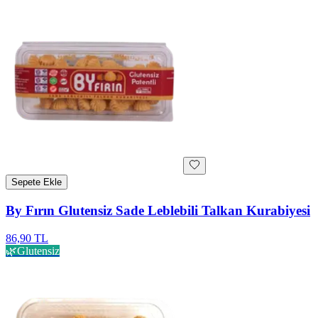
Sepete Ekle
By Fırın Glutensiz Sade Leblebili Talkan Kurabiyesi
86,90 TL
🌿
Glutensiz