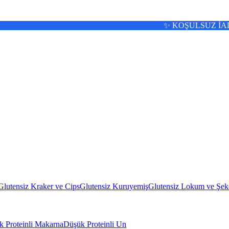
✨ KOŞULSUZ İADE 🚚 13:0
Glutensiz Kraker ve Cips
Glutensiz Kuruyemiş
Glutensiz Lokum ve Şek
 Proteinli Makarna
Düşük Proteinli Un