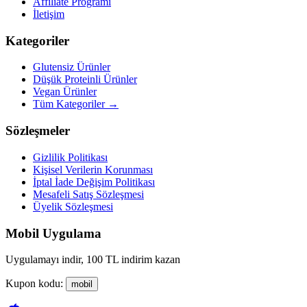
Affiliate Programı
İletişim
Kategoriler
Glutensiz Ürünler
Düşük Proteinli Ürünler
Vegan Ürünler
Tüm Kategoriler →
Sözleşmeler
Gizlilik Politikası
Kişisel Verilerin Korunması
İptal İade Değişim Politikası
Mesafeli Satış Sözleşmesi
Üyelik Sözleşmesi
Mobil Uygulama
Uygulamayı indir, 100 TL indirim kazan
Kupon kodu:
mobil