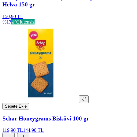
Helva 150 gr
150,90 TL
%
17
🌿
Glutensiz
Sepete Ekle
Schar Honeygrams Bisküvi 100 gr
119,90 TL
144,90 TL