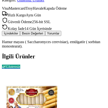
Kategori:
Glutensiz Ürünler
Visa
Mastercard
Troy
Havale
Kapıda Ödeme
Hızlı Kargo
Aynı Gün
Güvenli Ödeme
256-bit SSL
Kolay İade
14 Gün İçerisinde
İçindekiler
Besin Değerleri
Yorumlar
Hamur mayası ( Saccharomyces cerevisiae), emülgatör ( sorbitan
monostearat).
İlgili Ürünler
🌿
Glutensiz