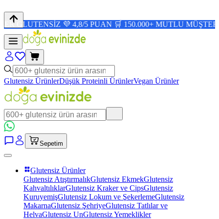
NSİZ 💜 4,8/5 PUAN 🛒 150.000+ MUTLU MÜŞTERİ ✨
Glutensiz Ürünler
Düşük Proteinli Ürünler
Vegan Ürünler
Sepetim
Glutensiz Ürünler
Glutensiz Atıştırmalık
Glutensiz Ekmek
Glutensiz
Kahvaltılıklar
Glutensiz Kraker ve Cips
Glutensiz
Kuruyemiş
Glutensiz Lokum ve Şekerleme
Glutensiz
Makarna
Glutensiz Şehriye
Glutensiz Tatlılar ve
Helva
Glutensiz Un
Glutensiz Yemeklikler