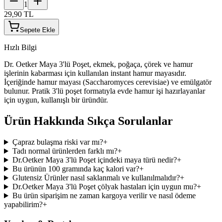
1
29,90 TL
Sepete Ekle
Hızlı Bilgi
Dr. Oetker Maya 3'lü Poşet, ekmek, poğaça, çörek ve hamur
işlerinin kabarması için kullanılan instant hamur mayasıdır.
İçeriğinde hamur mayası (Saccharomyces cerevisiae) ve emülgatör
bulunur. Pratik 3'lü poşet formatıyla evde hamur işi hazırlayanlar
için uygun, kullanışlı bir üründür.
Ürün Hakkında Sıkça Sorulanlar
Çapraz bulaşma riski var mı?
+
Tadı normal ürünlerden farklı mı?
+
Dr.Oetker Maya 3'lü Poşet içindeki maya türü nedir?
+
Bu ürünün 100 gramında kaç kalori var?
+
Glutensiz Ürünler nasıl saklanmalı ve kullanılmalıdır?
+
Dr.Oetker Maya 3'lü Poşet çölyak hastaları için uygun mu?
+
Bu ürün siparişim ne zaman kargoya verilir ve nasıl ödeme
yapabilirim?
+