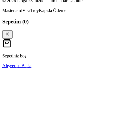
©
2026
Doğa Evinizde. Tüm hakları saklıdır.
Mastercard
Visa
Troy
Kapıda Ödeme
Sepetim (
0
)
Sepetiniz boş
Alışverişe Başla