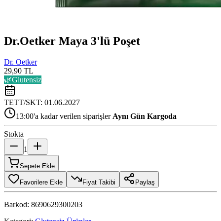
Dr.Oetker Maya 3'lü Poşet
Dr. Oetker
29,90 TL
🌿
Glutensiz
TETT/SKT:
01.06.2027
13:00'a kadar verilen siparişler
Aynı Gün Kargoda
Stokta
1
Sepete Ekle
Favorilere Ekle
Fiyat Takibi
Paylaş
Barkod:
8690629300203