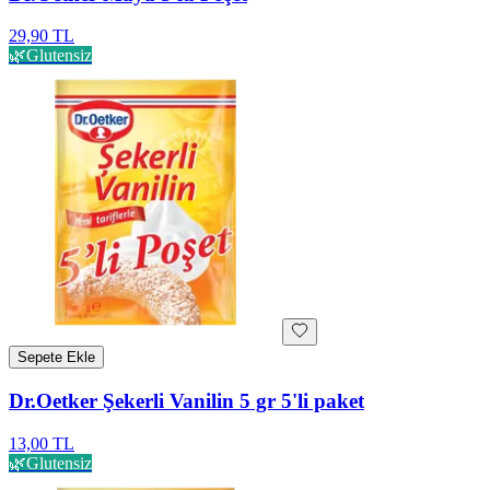
29,90 TL
🌿
Glutensiz
Sepete Ekle
Dr.Oetker Şekerli Vanilin 5 gr 5'li paket
13,00 TL
🌿
Glutensiz