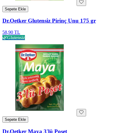
Sepete Ekle
Dr.Oetker Glutensiz Pirinç Unu 175 gr
58,90 TL
🌿
Glutensiz
Sepete Ekle
Dr.Oetker Maya 3'lü Poşet