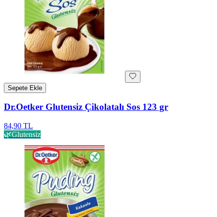
Sepete Ekle
Dr.Oetker Glutensiz Çikolatalı Sos 123 gr
84,90 TL
🌿
Glutensiz