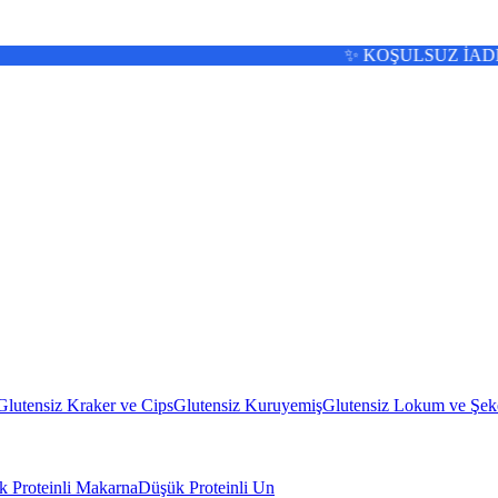
✨ KOŞULSUZ İADE 🚚 13:00'a
Glutensiz Kraker ve Cips
Glutensiz Kuruyemiş
Glutensiz Lokum ve Şek
 Proteinli Makarna
Düşük Proteinli Un