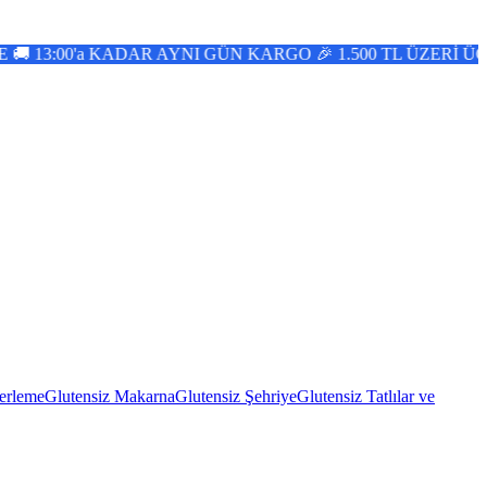
 KADAR AYNI GÜN KARGO 🎉 1.500 TL ÜZERİ ÜCRETSİZ KA
erleme
Glutensiz Makarna
Glutensiz Şehriye
Glutensiz Tatlılar ve