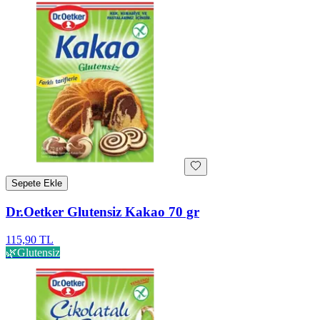
Sepete Ekle
Dr.Oetker Glutensiz Kakao 70 gr
115,90 TL
🌿
Glutensiz