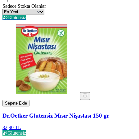
Sadece Stokta Olanlar
🌿
Glutensiz
Sepete Ekle
Dr.Oetker Glutensiz Mısır Nişastası 150 gr
32,90 TL
🌿
Glutensiz