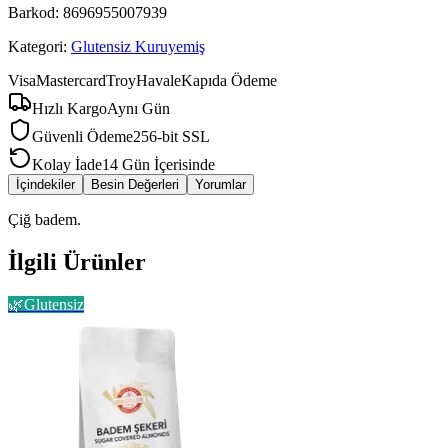
Barkod:
8696955007939
Kategori:
Glutensiz Kuruyemiş
Visa
Mastercard
Troy
Havale
Kapıda Ödeme
Hızlı Kargo
Aynı Gün
Güvenli Ödeme
256-bit SSL
Kolay İade
14 Gün İçerisinde
İçindekiler
Besin Değerleri
Yorumlar
Çiğ badem.
İlgili Ürünler
🌿
Glutensiz