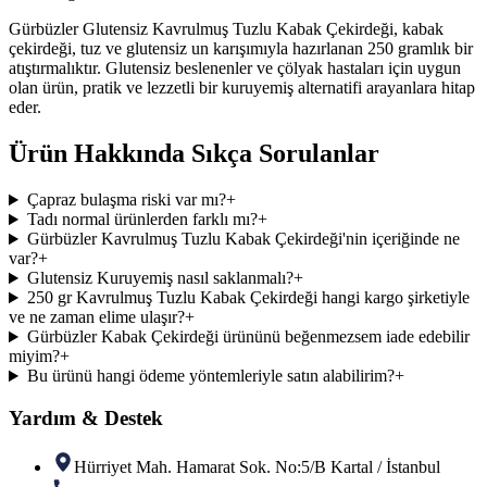
Gürbüzler Glutensiz Kavrulmuş Tuzlu Kabak Çekirdeği, kabak
çekirdeği, tuz ve glutensiz un karışımıyla hazırlanan 250 gramlık bir
atıştırmalıktır. Glutensiz beslenenler ve çölyak hastaları için uygun
olan ürün, pratik ve lezzetli bir kuruyemiş alternatifi arayanlara hitap
eder.
Ürün Hakkında Sıkça Sorulanlar
Çapraz bulaşma riski var mı?
+
Tadı normal ürünlerden farklı mı?
+
Gürbüzler Kavrulmuş Tuzlu Kabak Çekirdeği'nin içeriğinde ne
var?
+
Glutensiz Kuruyemiş nasıl saklanmalı?
+
250 gr Kavrulmuş Tuzlu Kabak Çekirdeği hangi kargo şirketiyle
ve ne zaman elime ulaşır?
+
Gürbüzler Kabak Çekirdeği ürününü beğenmezsem iade edebilir
miyim?
+
Bu ürünü hangi ödeme yöntemleriyle satın alabilirim?
+
Yardım & Destek
Hürriyet Mah. Hamarat Sok. No:5/B Kartal / İstanbul