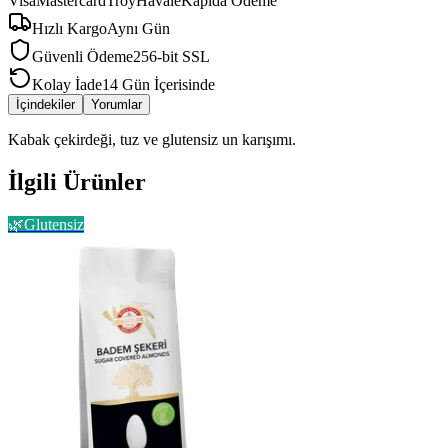
Visa
Mastercard
Troy
Havale
Kapıda Ödeme
Hızlı Kargo
Aynı Gün
Güvenli Ödeme
256-bit SSL
Kolay İade
14 Gün İçerisinde
İçindekiler
Yorumlar
Kabak çekirdeği, tuz ve glutensiz un karışımı.
İlgili Ürünler
🌿
Glutensiz