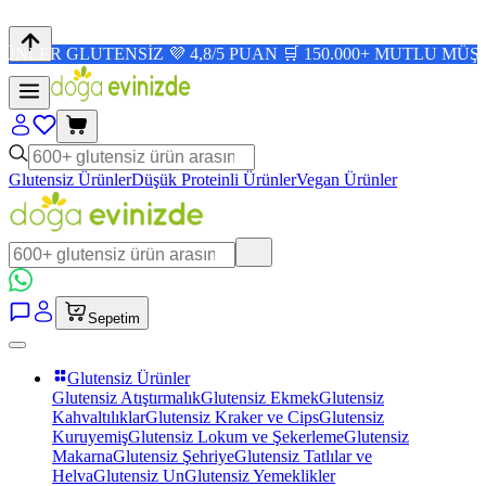
LUTENSİZ 💜 4,8/5 PUAN 🛒 150.000+ MUTLU MÜŞTERİ ✨
Glutensiz Ürünler
Düşük Proteinli Ürünler
Vegan Ürünler
Sepetim
Glutensiz Ürünler
Glutensiz Atıştırmalık
Glutensiz Ekmek
Glutensiz
Kahvaltılıklar
Glutensiz Kraker ve Cips
Glutensiz
Kuruyemiş
Glutensiz Lokum ve Şekerleme
Glutensiz
Makarna
Glutensiz Şehriye
Glutensiz Tatlılar ve
Helva
Glutensiz Un
Glutensiz Yemeklikler