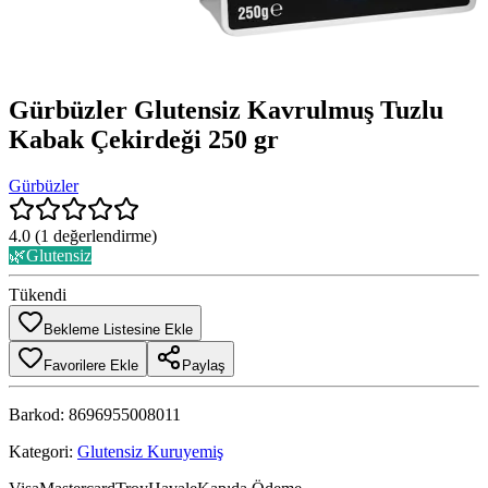
Gürbüzler Glutensiz Kavrulmuş Tuzlu
Kabak Çekirdeği 250 gr
Gürbüzler
4.0
(
1
değerlendirme)
🌿
Glutensiz
Tükendi
Bekleme Listesine Ekle
Favorilere Ekle
Paylaş
Barkod:
8696955008011
Kategori:
Glutensiz Kuruyemiş