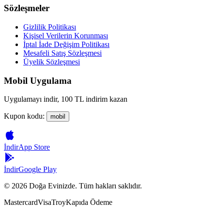
Sözleşmeler
Gizlilik Politikası
Kişisel Verilerin Korunması
İptal İade Değişim Politikası
Mesafeli Satış Sözleşmesi
Üyelik Sözleşmesi
Mobil Uygulama
Uygulamayı indir, 100 TL indirim kazan
Kupon kodu:
mobil
İndir
App Store
İndir
Google Play
©
2026
Doğa Evinizde. Tüm hakları saklıdır.
Mastercard
Visa
Troy
Kapıda Ödeme