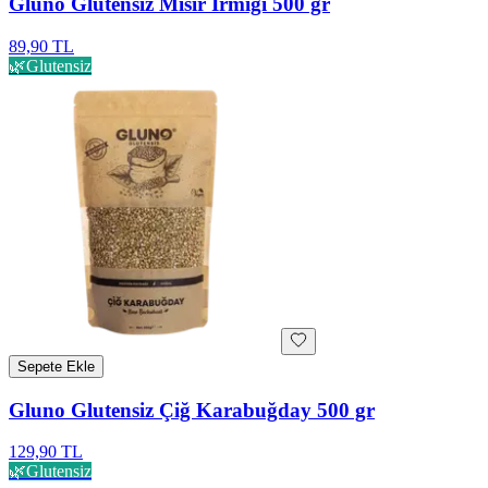
Gluno Glutensiz Mısır İrmiği 500 gr
89,90 TL
🌿
Glutensiz
Sepete Ekle
Gluno Glutensiz Çiğ Karabuğday 500 gr
129,90 TL
🌿
Glutensiz