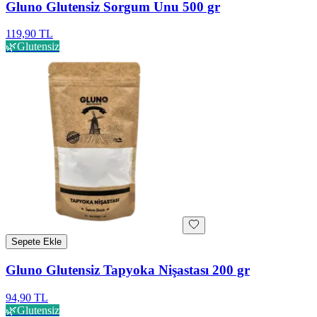
Gluno Glutensiz Sorgum Unu 500 gr
119,90 TL
🌿
Glutensiz
Sepete Ekle
Gluno Glutensiz Tapyoka Nişastası 200 gr
94,90 TL
🌿
Glutensiz