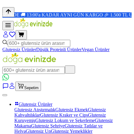
 13:00'a KADAR AYNI GÜN KARGO 🎉 1.500 TL ÜZERİ ÜCR
Glutensiz Ürünler
Düşük Proteinli Ürünler
Vegan Ürünler
Sepetim
Glutensiz Ürünler
Glutensiz Atıştırmalık
Glutensiz Ekmek
Glutensiz
Kahvaltılıklar
Glutensiz Kraker ve Cips
Glutensiz
Kuruyemiş
Glutensiz Lokum ve Şekerleme
Glutensiz
Makarna
Glutensiz Şehriye
Glutensiz Tatlılar ve
Helva
Glutensiz Un
Glutensiz Yemeklikler