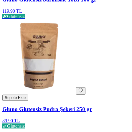
119,90 TL
🌿
Glutensiz
Sepete Ekle
Gluno Glutensiz Pudra Şekeri 250 gr
89,90 TL
🌿
Glutensiz