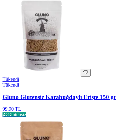
Tükendi
Tükendi
Gluno Glutensiz Karabuğdaylı Erişte 150 gr
99,90 TL
🌿
Glutensiz