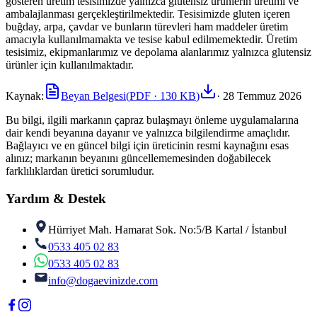
gösteren üretim tesisimizde yalnızca glutensiz ürünlerin üretimi ve
ambalajlanması gerçekleştirilmektedir. Tesisimizde gluten içeren
buğday, arpa, çavdar ve bunların türevleri ham maddeler üretim
amacıyla kullanılmamakta ve tesise kabul edilmemektedir. Üretim
tesisimiz, ekipmanlarımız ve depolama alanlarımız yalnızca glutensiz
ürünler için kullanılmaktadır.
Kaynak:
Beyan Belgesi
(
PDF
· 130 KB
)
·
28 Temmuz 2026
Bu bilgi, ilgili markanın çapraz bulaşmayı önleme uygulamalarına
dair kendi beyanına dayanır ve yalnızca bilgilendirme amaçlıdır.
Bağlayıcı ve en güncel bilgi için üreticinin resmi kaynağını esas
alınız; markanın beyanını güncellememesinden doğabilecek
farklılıklardan üretici sorumludur.
Yardım & Destek
Hürriyet Mah. Hamarat Sok. No:5/B Kartal / İstanbul
0533 405 02 83
0533 405 02 83
info@dogaevinizde.com