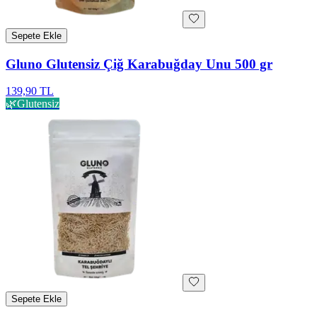
Sepete Ekle
Gluno Glutensiz Çiğ Karabuğday Unu 500 gr
139,90 TL
🌿
Glutensiz
Sepete Ekle