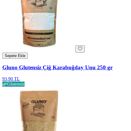
Sepete Ekle
Gluno Glutensiz Çiğ Karabuğday Unu 250 gr
93,90 TL
🌿
Glutensiz