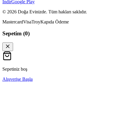
İndir
Google Play
©
2026
Doğa Evinizde. Tüm hakları saklıdır.
Mastercard
Visa
Troy
Kapıda Ödeme
Sepetim (
0
)
Sepetiniz boş
Alışverişe Başla