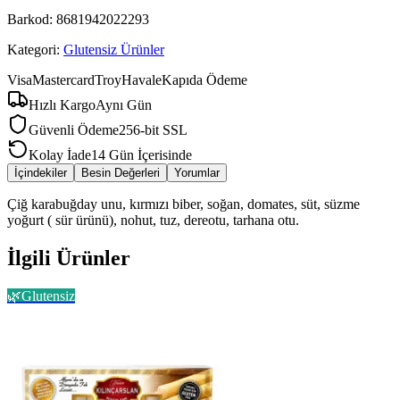
Barkod:
8681942022293
Kategori:
Glutensiz Ürünler
Visa
Mastercard
Troy
Havale
Kapıda Ödeme
Hızlı Kargo
Aynı Gün
Güvenli Ödeme
256-bit SSL
Kolay İade
14 Gün İçerisinde
İçindekiler
Besin Değerleri
Yorumlar
Çiğ karabuğday unu, kırmızı biber, soğan, domates, süt, süzme
yoğurt ( sür ürünü), nohut, tuz, dereotu, tarhana otu.
İlgili Ürünler
🌿
Glutensiz