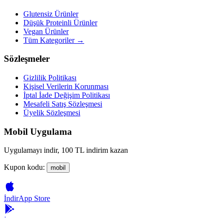
Glutensiz Ürünler
Düşük Proteinli Ürünler
Vegan Ürünler
Tüm Kategoriler →
Sözleşmeler
Gizlilik Politikası
Kişisel Verilerin Korunması
İptal İade Değişim Politikası
Mesafeli Satış Sözleşmesi
Üyelik Sözleşmesi
Mobil Uygulama
Uygulamayı indir, 100 TL indirim kazan
Kupon kodu:
mobil
İndir
App Store