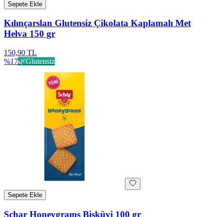
Sepete Ekle
Kılınçarslan Glutensiz Çikolata Kaplamalı Met
Helva 150 gr
150,90 TL
%
17
🌿
Glutensiz
Sepete Ekle
Schar Honeygrams Bisküvi 100 gr