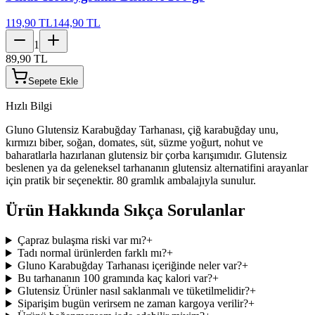
119,90 TL
144,90 TL
1
89,90 TL
Sepete Ekle
Hızlı Bilgi
Gluno Glutensiz Karabuğday Tarhanası, çiğ karabuğday unu,
kırmızı biber, soğan, domates, süt, süzme yoğurt, nohut ve
baharatlarla hazırlanan glutensiz bir çorba karışımıdır. Glutensiz
beslenen ya da geleneksel tarhananın glutensiz alternatifini arayanlar
için pratik bir seçenektir. 80 gramlık ambalajıyla sunulur.
Ürün Hakkında Sıkça Sorulanlar
Çapraz bulaşma riski var mı?
+
Tadı normal ürünlerden farklı mı?
+
Gluno Karabuğday Tarhanası içeriğinde neler var?
+
Bu tarhananın 100 gramında kaç kalori var?
+
Glutensiz Ürünler nasıl saklanmalı ve tüketilmelidir?
+
Siparişim bugün verirsem ne zaman kargoya verilir?
+