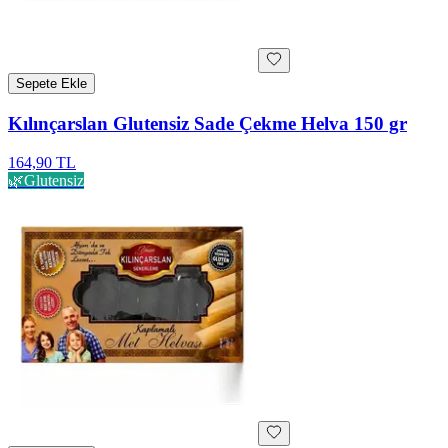
Sepete Ekle
Kılınçarslan Glutensiz Sade Çekme Helva 150 gr
164,90 TL
🌿
Glutensiz