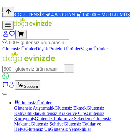
UTENSİZ 💜 4,8/5 PUAN 🛒 150.000+ MUTLU MÜŞTERİ ✨
Glutensiz Ürünler
Düşük Proteinli Ürünler
Vegan Ürünler
Sepetim
Glutensiz Ürünler
Glutensiz Atıştırmalık
Glutensiz Ekmek
Glutensiz
Kahvaltılıklar
Glutensiz Kraker ve Cips
Glutensiz
Kuruyemiş
Glutensiz Lokum ve Şekerleme
Glutensiz
Makarna
Glutensiz Şehriye
Glutensiz Tatlılar ve
Helva
Glutensiz Un
Glutensiz Yemeklikler