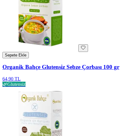
Sepete Ekle
Organik Bahçe Glutensiz Sebze Çorbası 100 gr
64,90 TL
🌿
Glutensiz