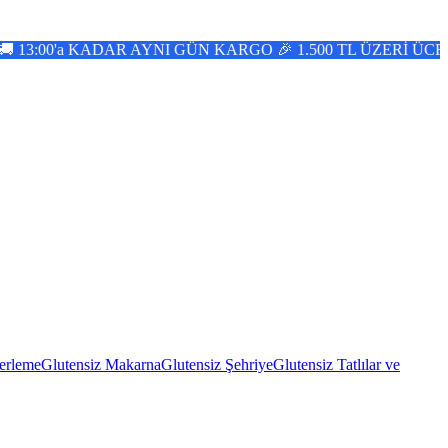
KADAR AYNI GÜN KARGO 🎉 1.500 TL ÜZERİ ÜCRETSİZ KAR
erleme
Glutensiz Makarna
Glutensiz Şehriye
Glutensiz Tatlılar ve