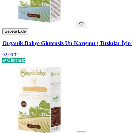
Sepete Ekle
Organik Bahçe Glutensiz Un Karışımı ( Tuzlular İçin 
92,90 TL
🌿
Glutensiz