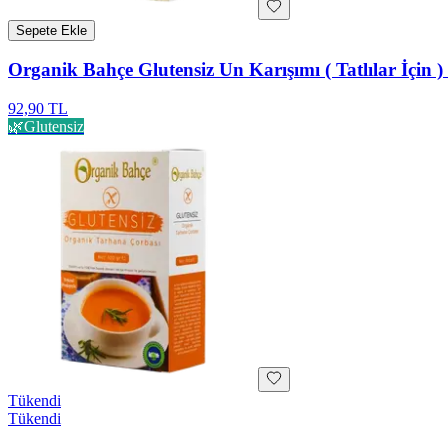
Sepete Ekle
Organik Bahçe Glutensiz Un Karışımı ( Tatlılar İçin )
92,90 TL
🌿
Glutensiz
Tükendi
Tükendi