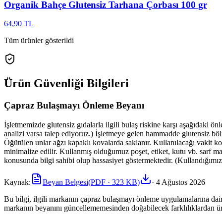
Organik Bahçe Glutensiz Tarhana Çorbası 100 gr
64,90 TL
Tüm ürünler gösterildi
Ürün Güvenliği Bilgileri
Çapraz Bulaşmayı Önleme Beyanı
İşletmemizde glutensiz gıdalarla ilgili bulaş riskine karşı aşağıdaki 
analizi varsa talep ediyoruz.) İşletmeye gelen hammadde glutensiz bö
Öğütülen unlar ağzı kapaklı kovalarda saklanır. Kullanılacağı vakit ko
minimalize edilir. Kullanmış olduğumuz poşet, etiket, kutu vb. sarf m
konusunda bilgi sahibi olup hassasiyet göstermektedir. (Kullandığımız 
Kaynak:
Beyan Belgesi
(
PDF
· 323 KB
)
·
4 Ağustos 2026
Bu bilgi, ilgili markanın çapraz bulaşmayı önleme uygulamalarına dair 
markanın beyanını güncellememesinden doğabilecek farklılıklardan ür