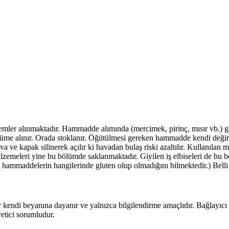
önlemler alınmaktadır. Hammadde alımında (mercimek, pirinç, mısır vb.) gl
lüme alınır. Orada stoklanır. Öğütülmesi gereken hammadde kendi değirm
va ve kapak silinerek açılır ki havadan bulaş riski azaltılır. Kullanıl
alzemeleri yine bu bölümde saklanmaktadır. Giyilen iş elbiseleri de bu 
hammaddelerin hangilerinde gluten olup olmadığını bilmektedir.) Belli ar
kendi beyanına dayanır ve yalnızca bilgilendirme amaçlıdır. Bağlayıcı ve
etici sorumludur.