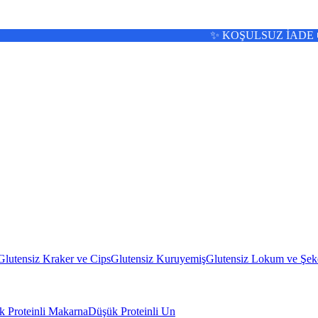
✨ KOŞULSUZ İADE 🚚 13:00'a 
Glutensiz Kraker ve Cips
Glutensiz Kuruyemiş
Glutensiz Lokum ve Şek
 Proteinli Makarna
Düşük Proteinli Un