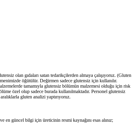
utensiz olan gıdaları satan tedarikçilerden almaya çalışıyoruz. (Gluten
enimizde öğütülür. Değirmen sadece glutensiz için kullanılır.
an malzemelerde tamamıyla glutensiz bölümün malzemesi olduğu için risk
bölüme özel olup sadece burada kullanılmaktadır. Personel glutensiz
alıklarla gluten analizi yaptırıyoruz.
 en güncel bilgi için üreticinin resmi kaynağını esas alınız;