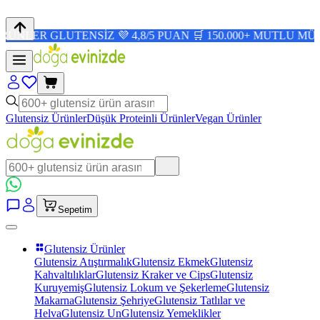
LUTENSİZ 💜 4,8/5 PUAN 🛒 150.000+ MUTLU MÜŞTERİ ✨
Glutensiz Ürünler
Düşük Proteinli Ürünler
Vegan Ürünler
Sepetim
Glutensiz Ürünler
Glutensiz Atıştırmalık
Glutensiz Ekmek
Glutensiz
Kahvaltılıklar
Glutensiz Kraker ve Cips
Glutensiz
Kuruyemiş
Glutensiz Lokum ve Şekerleme
Glutensiz
Makarna
Glutensiz Şehriye
Glutensiz Tatlılar ve
Helva
Glutensiz Un
Glutensiz Yemeklikler