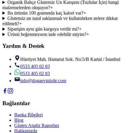
Organik Bahçe Glutensiz Un Karışımı (Tuzlular İçin) hangi
malzemelerden oluşuyor?
+
Bu ürünün 100 gramında kaç kalori var?
+
Glutensiz un nasıl saklanmalı ve kullanılırken nelere dikkat
edilmeli?
+
Siparişim aynı gün kargoya verilir mi?
+
Ürünü beğenmezsem iade edebilir miyim?
+
Yardım & Destek
Hürriyet Mah. Hamarat Sok. No:5/B Kartal / İstanbul
0533 405 02 83
0533 405 02 83
info@dogaevinizde.com
Bağlantılar
Banka Bilgileri
Blog
Gluten Analiz Raporları
Hakkımızda