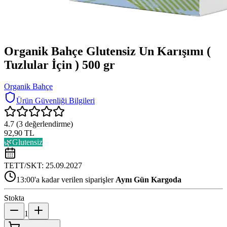
Organik Bahçe Glutensiz Un Karışımı (
Tuzlular İçin ) 500 gr
Organik Bahçe
Ürün Güvenliği Bilgileri
4.7
(
3
değerlendirme)
92,90 TL
🌿
Glutensiz
TETT/SKT:
25.09.2027
13:00'a kadar verilen siparişler
Aynı Gün Kargoda
Stokta
1