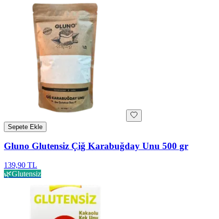
Sepete Ekle
Gluno Glutensiz Çiğ Karabuğday Unu 500 gr
139,90 TL
🌿
Glutensiz