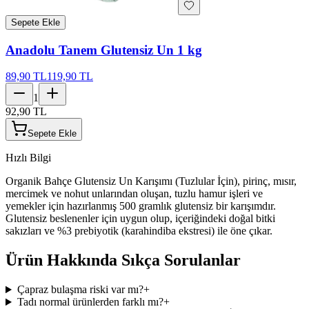
Sepete Ekle
Anadolu Tanem Glutensiz Un 1 kg
89,90 TL
119,90 TL
1
92,90 TL
Sepete Ekle
Hızlı Bilgi
Organik Bahçe Glutensiz Un Karışımı (Tuzlular İçin), pirinç, mısır,
mercimek ve nohut unlarından oluşan, tuzlu hamur işleri ve
yemekler için hazırlanmış 500 gramlık glutensiz bir karışımdır.
Glutensiz beslenenler için uygun olup, içeriğindeki doğal bitki
sakızları ve %3 prebiyotik (karahindiba ekstresi) ile öne çıkar.
Ürün Hakkında Sıkça Sorulanlar
Çapraz bulaşma riski var mı?
+
Tadı normal ürünlerden farklı mı?
+