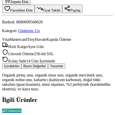
Sepete Ekle
Favorilere Ekle
Fiyat Takibi
Paylaş
Barkod:
8680009568026
Kategori:
Glutensiz Un
Visa
Mastercard
Troy
Havale
Kapıda Ödeme
Hızlı Kargo
Aynı Gün
Güvenli Ödeme
256-bit SSL
Kolay İade
14 Gün İçerisinde
İçindekiler
Besin Değerleri
Yorumlar
Organik pirinç unu, organik mısır unu, organik mercimek unu,
organik nohut unu, kabartıcı (kalsiyum karbonat), doğal bitki
sakızları (guar-ksantan), mısır nişastası, %3 prebiyotik (karahindiba
ekstresi), ve kaya tuzu.
İlgili Ürünler
🌿
Glutensiz