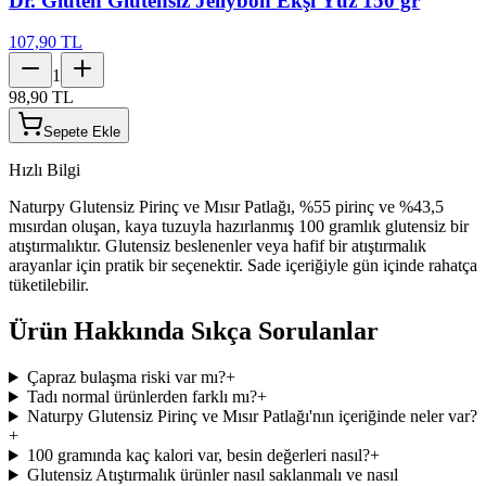
Dr. Gluten Glutensiz Jellybon Ekşi Yüz 150 gr
107,90 TL
1
98,90 TL
Sepete Ekle
Hızlı Bilgi
Naturpy Glutensiz Pirinç ve Mısır Patlağı, %55 pirinç ve %43,5
mısırdan oluşan, kaya tuzuyla hazırlanmış 100 gramlık glutensiz bir
atıştırmalıktır. Glutensiz beslenenler veya hafif bir atıştırmalık
arayanlar için pratik bir seçenektir. Sade içeriğiyle gün içinde rahatça
tüketilebilir.
Ürün Hakkında Sıkça Sorulanlar
Çapraz bulaşma riski var mı?
+
Tadı normal ürünlerden farklı mı?
+
Naturpy Glutensiz Pirinç ve Mısır Patlağı'nın içeriğinde neler var?
+
100 gramında kaç kalori var, besin değerleri nasıl?
+
Glutensiz Atıştırmalık ürünler nasıl saklanmalı ve nasıl