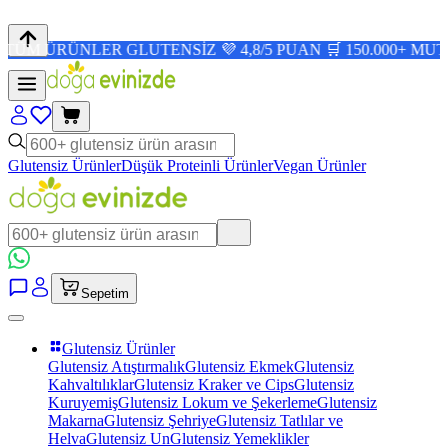
ÜNLER GLUTENSİZ 💜 4,8/5 PUAN 🛒 150.000+ MUTLU MÜŞT
Glutensiz Ürünler
Düşük Proteinli Ürünler
Vegan Ürünler
Sepetim
Glutensiz Ürünler
Glutensiz Atıştırmalık
Glutensiz Ekmek
Glutensiz
Kahvaltılıklar
Glutensiz Kraker ve Cips
Glutensiz
Kuruyemiş
Glutensiz Lokum ve Şekerleme
Glutensiz
Makarna
Glutensiz Şehriye
Glutensiz Tatlılar ve
Helva
Glutensiz Un
Glutensiz Yemeklikler