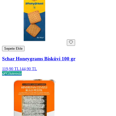
Sepete Ekle
Schar Honeygrams Bisküvi 100 gr
119,90 TL
144,90 TL
🌿
Glutensiz