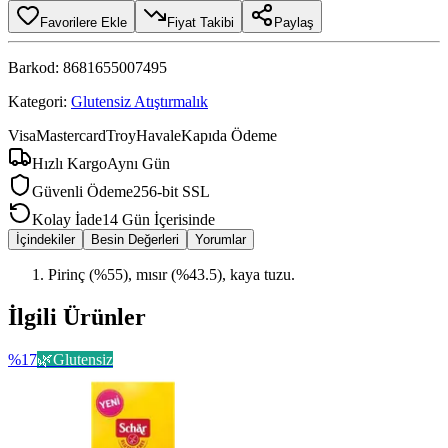
Favorilere Ekle
Fiyat Takibi
Paylaş
Barkod:
8681655007495
Kategori:
Glutensiz Atıştırmalık
Visa
Mastercard
Troy
Havale
Kapıda Ödeme
Hızlı Kargo
Aynı Gün
Güvenli Ödeme
256-bit SSL
Kolay İade
14 Gün İçerisinde
İçindekiler
Besin Değerleri
Yorumlar
Pirinç (%55), mısır (%43.5), kaya tuzu.
İlgili Ürünler
%
17
🌿
Glutensiz