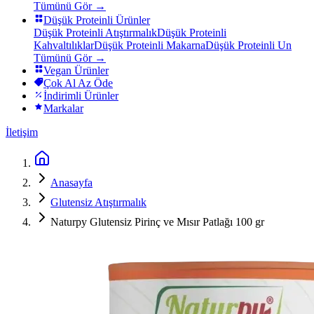
Tümünü Gör →
Düşük Proteinli Ürünler
Düşük Proteinli Atıştırmalık
Düşük Proteinli
Kahvaltılıklar
Düşük Proteinli Makarna
Düşük Proteinli Un
Tümünü Gör →
Vegan Ürünler
Çok Al Az Öde
İndirimli Ürünler
Markalar
İletişim
Anasayfa
Glutensiz Atıştırmalık
Naturpy Glutensiz Pirinç ve Mısır Patlağı 100 gr