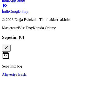
İndir
App Store
İndir
Google Play
©
2026
Doğa Evinizde. Tüm hakları saklıdır.
Mastercard
Visa
Troy
Kapıda Ödeme
Sepetim (
0
)
Sepetiniz boş
Alışverişe Başla