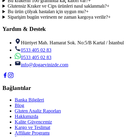
Bu krakerin 100 gramında kaç kalori var?
+
Glutensiz Kraker ve Cips ürünleri nasıl saklanmalı?
+
Bu ürün çölyak hastaları için uygun mu?
+
Siparişim bugün verirsem ne zaman kargoya verilir?
+
Yardım & Destek
Hürriyet Mah. Hamarat Sok. No:5/B Kartal / İstanbul
0533 405 02 83
0533 405 02 83
info@dogaevinizde.com
Bağlantılar
Banka Bilgileri
Blog
Gluten Analiz Raporları
Hakkımızda
Kalite Güvencemiz
Kargo ve Teslimat
Affiliate Programı