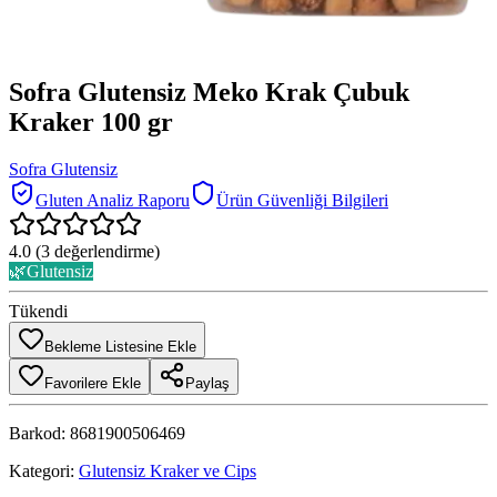
Sofra Glutensiz Meko Krak Çubuk
Kraker 100 gr
Sofra Glutensiz
Gluten Analiz Raporu
Ürün Güvenliği Bilgileri
4.0
(
3
değerlendirme)
🌿
Glutensiz
Tükendi
Bekleme Listesine Ekle
Favorilere Ekle
Paylaş
Barkod:
8681900506469
Kategori:
Glutensiz Kraker ve Cips