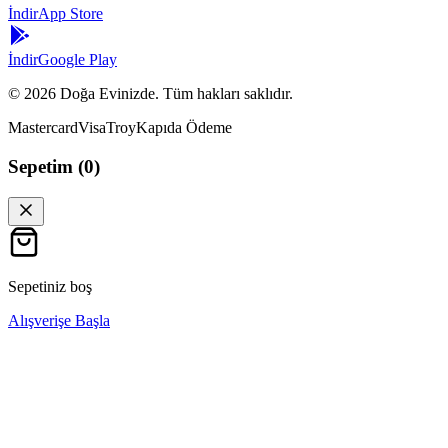
İndir
App Store
İndir
Google Play
©
2026
Doğa Evinizde. Tüm hakları saklıdır.
Mastercard
Visa
Troy
Kapıda Ödeme
Sepetim (
0
)
Sepetiniz boş
Alışverişe Başla