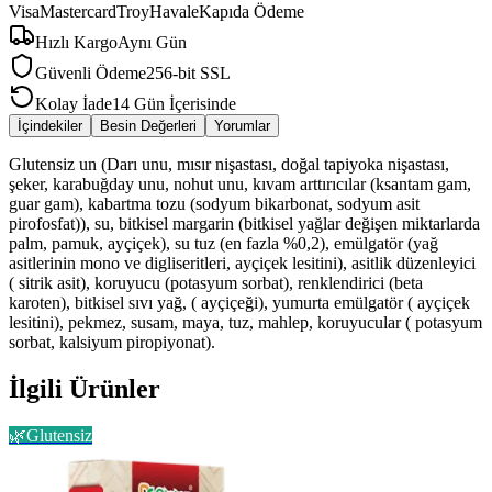
Visa
Mastercard
Troy
Havale
Kapıda Ödeme
Hızlı Kargo
Aynı Gün
Güvenli Ödeme
256-bit SSL
Kolay İade
14 Gün İçerisinde
İçindekiler
Besin Değerleri
Yorumlar
Glutensiz un (Darı unu, mısır nişastası, doğal tapiyoka nişastası,
şeker, karabuğday unu, nohut unu, kıvam arttırıcılar (ksantam gam,
guar gam), kabartma tozu (sodyum bikarbonat, sodyum asit
pirofosfat)), su, bitkisel margarin (bitkisel yağlar değişen miktarlarda
palm, pamuk, ayçiçek), su tuz (en fazla %0,2), emülgatör (yağ
asitlerinin mono ve digliseritleri, ayçiçek lesitini), asitlik düzenleyici
( sitrik asit), koruyucu (potasyum sorbat), renklendirici (beta
karoten), bitkisel sıvı yağ, ( ayçiçeği), yumurta emülgatör ( ayçiçek
lesitini), pekmez, susam, maya, tuz, mahlep, koruyucular ( potasyum
sorbat, kalsiyum piropiyonat).
İlgili Ürünler
🌿
Glutensiz