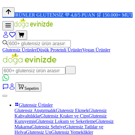
NLER GLUTENSİZ 💜 4,8/5 PUAN 🛒 150.000+ MUTLU MÜŞT
Glutensiz Ürünler
Düşük Proteinli Ürünler
Vegan Ürünler
Sepetim
Glutensiz Ürünler
Glutensiz Atıştırmalık
Glutensiz Ekmek
Glutensiz
Kahvaltılıklar
Glutensiz Kraker ve Cips
Glutensiz
Kuruyemiş
Glutensiz Lokum ve Şekerleme
Glutensiz
Makarna
Glutensiz Şehriye
Glutensiz Tatlılar ve
Helva
Glutensiz Un
Glutensiz Yemeklikler