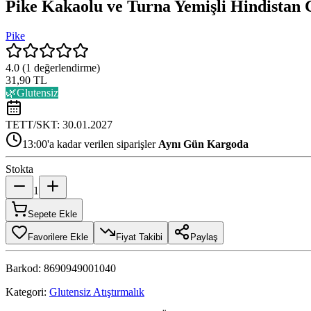
Pike Kakaolu ve Turna Yemişli Hindistan C
Pike
4.0
(
1
değerlendirme)
31,90 TL
🌿
Glutensiz
TETT/SKT:
30.01.2027
13:00'a kadar verilen siparişler
Aynı Gün Kargoda
Stokta
1
Sepete Ekle
Favorilere Ekle
Fiyat Takibi
Paylaş
Barkod:
8690949001040
Kategori:
Glutensiz Atıştırmalık