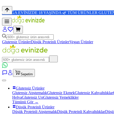
 EVİNİZDE 18 YAŞINDA 🌿 TÜM ÜRÜNLER GLUTENSİZ 💜 4,8
Glutensiz Ürünler
Düşük Proteinli Ürünler
Vegan Ürünler
Sepetim
Glutensiz Ürünler
Glutensiz Atıştırmalık
Glutensiz Ekmek
Glutensiz Kahvaltılıklar
Helva
Glutensiz Un
Glutensiz Yemeklikler
Tümünü Gör →
Düşük Proteinli Ürünler
Düşük Proteinli Atıştırmalık
Düşük Proteinli Kahvaltılıklar
Düşük