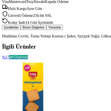
Visa
Mastercard
Troy
Havale
Kapıda Ödeme
Hızlı Kargo
Aynı Gün
Güvenli Ödeme
256-bit SSL
Kolay İade
14 Gün İçerisinde
İçindekiler
Besin Değerleri
Yorumlar
Hindistan Cevizi, Turna Yemişi Kurusu ( Şeker, Ayçiçek Yağı), Glikoz,
İlgili Ürünler
%
17
🌿
Glutensiz