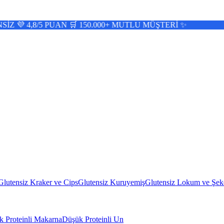
/5 PUAN 🛒 150.000+ MUTLU MÜŞTERİ ✨
Glutensiz Kraker ve Cips
Glutensiz Kuruyemiş
Glutensiz Lokum ve Şek
 Proteinli Makarna
Düşük Proteinli Un