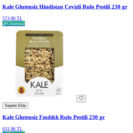
Kale Glutensiz Hindistan Cevizli Rulo Pestili 230 gr
573,90 TL
🌿
Glutensiz
Sepete Ekle
Kale Glutensiz Fındıklı Rulo Pestili 230 gr
631,90 TL