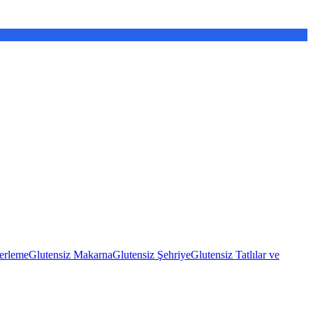
erleme
Glutensiz Makarna
Glutensiz Şehriye
Glutensiz Tatlılar ve