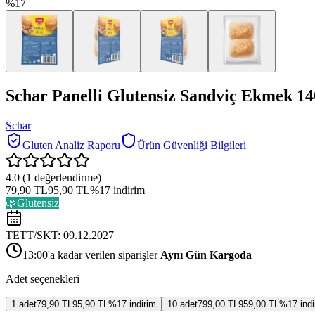
%
17
Schar Panelli Glutensiz Sandviç Ekmek 14
Schar
Gluten Analiz Raporu
Ürün Güvenliği Bilgileri
4.0
(
1
değerlendirme)
79,90 TL
95,90 TL
%
17
indirim
🌿
Glutensiz
TETT/SKT:
09.12.2027
13:00'a kadar verilen siparişler
Aynı Gün Kargoda
Adet seçenekleri
1
adet
79,90 TL
95,90 TL
%
17
indirim
10
adet
799,00 TL
959,00 TL
%
17
indi