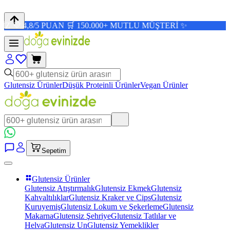
PUAN 🛒 150.000+ MUTLU MÜŞTERİ ✨
Glutensiz Ürünler
Düşük Proteinli Ürünler
Vegan Ürünler
Sepetim
Glutensiz Ürünler
Glutensiz Atıştırmalık
Glutensiz Ekmek
Glutensiz
Kahvaltılıklar
Glutensiz Kraker ve Cips
Glutensiz
Kuruyemiş
Glutensiz Lokum ve Şekerleme
Glutensiz
Makarna
Glutensiz Şehriye
Glutensiz Tatlılar ve
Helva
Glutensiz Un
Glutensiz Yemeklikler