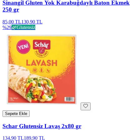
Sinangil Gluten Yok Karabuğdaylı Baton Ekmek
250 gr
85,00 TL
130,90 TL
%
29
🌿
Glutensiz
Sepete Ekle
Schar Glutensiz Lavaş 2x80 gr
134,90 TL
189,90 TL