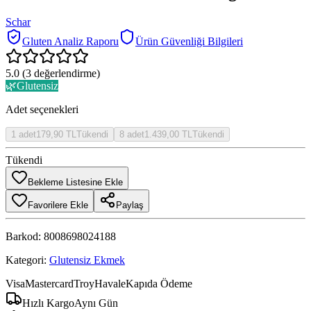
Schar
Gluten Analiz Raporu
Ürün Güvenliği Bilgileri
5.0
(
3
değerlendirme)
🌿
Glutensiz
Adet seçenekleri
1
adet
179,90 TL
Tükendi
8
adet
1.439,00 TL
Tükendi
Tükendi
Bekleme Listesine Ekle
Favorilere Ekle
Paylaş
Barkod:
8008698024188
Kategori:
Glutensiz Ekmek
Visa
Mastercard
Troy
Havale
Kapıda Ödeme
Hızlı Kargo
Aynı Gün