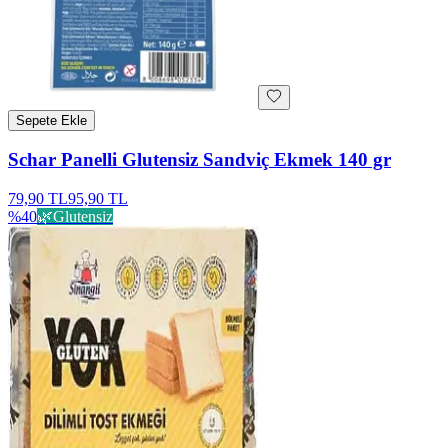
Sepete Ekle
Schar Panelli Glutensiz Sandviç Ekmek 140 gr
79,90 TL
95,90 TL
%
40
🌿
Glutensiz