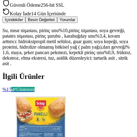
Güvenli Ödeme
256-bit SSL
Kolay İade
14 Gün İçerisinde
İçindekiler
Besin Değerleri
Yorumlar
Su, mısır nişastası, pirinç unu%10,pirinç nişastası, soya gevreği,
patates nişastası, pirinç şurubu , karabuğday unu%3,4, kıvam
arttırıcı: hidroksipropil metil selüloz, guar gum; soya kepeği, soya
proteini, hidrolize olmamış bitkisel yağ ( palm yağı),darı gevreği%
1,6, maya, şeker pancarı pekmezi, kepekli pirinç unu%0,9, früktoz,
dekstroz, elma ekstresi, tuz, asitlik düzenleyici: tartarik asit , sitrik
asit .
İlgili Ürünler
%
17
🌿
Glutensiz