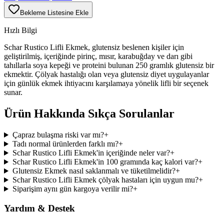
Bekleme Listesine Ekle
Hızlı Bilgi
Schar Rustico Lifli Ekmek, glutensiz beslenen kişiler için
geliştirilmiş, içeriğinde pirinç, mısır, karabuğday ve darı gibi
tahıllarla soya kepeği ve proteini bulunan 250 gramlık glutensiz bir
ekmektir. Çölyak hastalığı olan veya glutensiz diyet uygulayanlar
için günlük ekmek ihtiyacını karşılamaya yönelik lifli bir seçenek
sunar.
Ürün Hakkında Sıkça Sorulanlar
Çapraz bulaşma riski var mı?
+
Tadı normal ürünlerden farklı mı?
+
Schar Rustico Lifli Ekmek'in içeriğinde neler var?
+
Schar Rustico Lifli Ekmek'in 100 gramında kaç kalori var?
+
Glutensiz Ekmek nasıl saklanmalı ve tüketilmelidir?
+
Schar Rustico Lifli Ekmek çölyak hastaları için uygun mu?
+
Siparişim aynı gün kargoya verilir mi?
+
Yardım & Destek