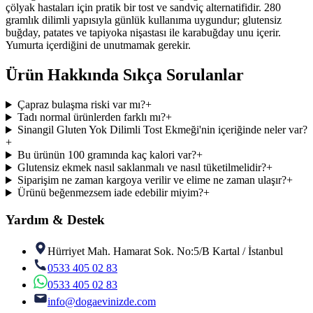
çölyak hastaları için pratik bir tost ve sandviç alternatifidir. 280
gramlık dilimli yapısıyla günlük kullanıma uygundur; glutensiz
buğday, patates ve tapiyoka nişastası ile karabuğday unu içerir.
Yumurta içerdiğini de unutmamak gerekir.
Ürün Hakkında Sıkça Sorulanlar
Çapraz bulaşma riski var mı?
+
Tadı normal ürünlerden farklı mı?
+
Sinangil Gluten Yok Dilimli Tost Ekmeği'nin içeriğinde neler var?
+
Bu ürünün 100 gramında kaç kalori var?
+
Glutensiz ekmek nasıl saklanmalı ve nasıl tüketilmelidir?
+
Siparişim ne zaman kargoya verilir ve elime ne zaman ulaşır?
+
Ürünü beğenmezsem iade edebilir miyim?
+
Yardım & Destek
Hürriyet Mah. Hamarat Sok. No:5/B Kartal / İstanbul
0533 405 02 83
0533 405 02 83
info@dogaevinizde.com