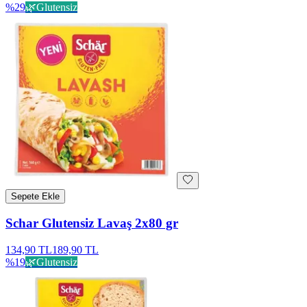
%
29
🌿
Glutensiz
Sepete Ekle
Schar Glutensiz Lavaş 2x80 gr
134,90 TL
189,90 TL
%
19
🌿
Glutensiz