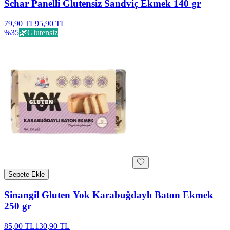
Schar Panelli Glutensiz Sandviç Ekmek 140 gr
79,90 TL
95,90 TL
%
35
🌿
Glutensiz
Sepete Ekle
Sinangil Gluten Yok Karabuğdaylı Baton Ekmek
250 gr
85,00 TL
130,90 TL