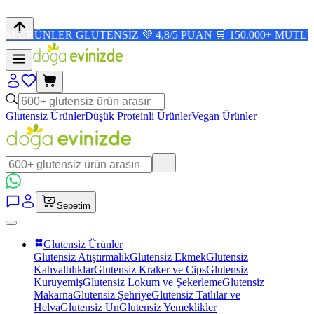
ER GLUTENSİZ 💜 4,8/5 PUAN 🛒 150.000+ MUTLU MÜŞTER
Glutensiz Ürünler
Düşük Proteinli Ürünler
Vegan Ürünler
Sepetim
Glutensiz Ürünler
Glutensiz Atıştırmalık
Glutensiz Ekmek
Glutensiz
Kahvaltılıklar
Glutensiz Kraker ve Cips
Glutensiz
Kuruyemiş
Glutensiz Lokum ve Şekerleme
Glutensiz
Makarna
Glutensiz Şehriye
Glutensiz Tatlılar ve
Helva
Glutensiz Un
Glutensiz Yemeklikler