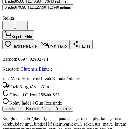
1
adet
85,00 TL
140,90 TL
%
40
indirim
8
adet
679,90 TL
1.127,50 TL
%
40
indirim
Stokta
1
Sepete Ekle
Favorilere Ekle
Fiyat Takibi
Paylaş
Barkod:
8697702982714
Kategori:
Glutensiz Ekmek
Visa
Mastercard
Troy
Havale
Kapıda Ödeme
Hızlı Kargo
Aynı Gün
Güvenli Ödeme
256-bit SSL
Kolay İade
14 Gün İçerisinde
İçindekiler
Besin Değerleri
Yorumlar
Su, glutensiz buğday nişastası, patates nişastası, tapiyoka nişastası,
karabuğday unu, bitkisel lif (karnıyarık otu), şeker, tuz, maya, kıvam