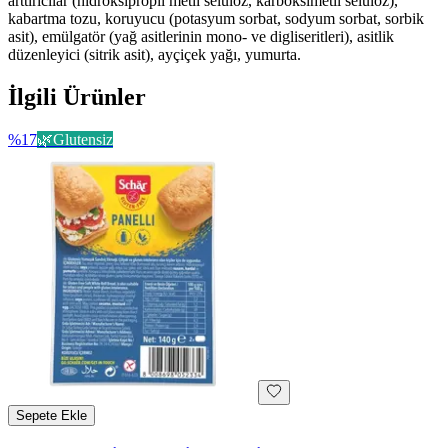
arttırıcılar (hidroksipropil metil selülöz, karboksimetil selülöz),
kabartma tozu, koruyucu (potasyum sorbat, sodyum sorbat, sorbik
asit), emülgatör (yağ asitlerinin mono- ve digliseritleri), asitlik
düzenleyici (sitrik asit), ayçiçek yağı, yumurta.
İlgili Ürünler
%
17
🌿
Glutensiz
Sepete Ekle