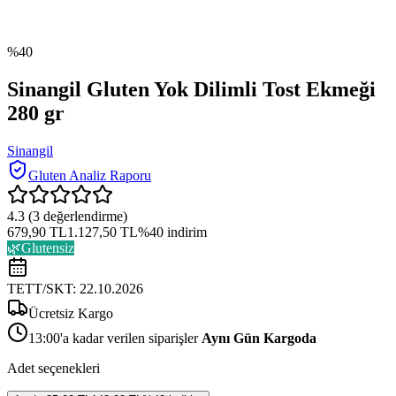
%
40
Sinangil Gluten Yok Dilimli Tost Ekmeği
280 gr
Sinangil
Gluten Analiz Raporu
4.3
(
3
değerlendirme)
679,90 TL
1.127,50 TL
%
40
indirim
🌿
Glutensiz
TETT/SKT:
22.10.2026
Ücretsiz Kargo
13:00'a kadar verilen siparişler
Aynı Gün Kargoda
Adet seçenekleri