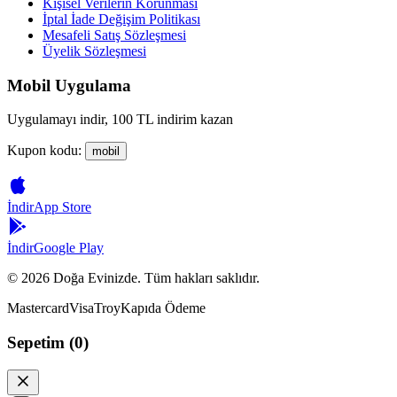
Kişisel Verilerin Korunması
İptal İade Değişim Politikası
Mesafeli Satış Sözleşmesi
Üyelik Sözleşmesi
Mobil Uygulama
Uygulamayı indir, 100 TL indirim kazan
Kupon kodu:
mobil
İndir
App Store
İndir
Google Play
©
2026
Doğa Evinizde. Tüm hakları saklıdır.
Mastercard
Visa
Troy
Kapıda Ödeme
Sepetim (
0
)