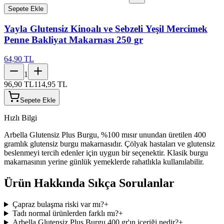
Sepete Ekle
Yayla Glutensiz Kinoalı ve Sebzeli Yeşil Mercimek
Penne Bakliyat Makarnası 250 gr
64,90 TL
1
96,90 TL
114,95 TL
Sepete Ekle
Hızlı Bilgi
Arbella Glutensiz Plus Burgu, %100 mısır unundan üretilen 400
gramlık glutensiz burgu makarnasıdır. Çölyak hastaları ve glutensiz
beslenmeyi tercih edenler için uygun bir seçenektir. Klasik burgu
makarnasının yerine günlük yemeklerde rahatlıkla kullanılabilir.
Ürün Hakkında Sıkça Sorulanlar
Çapraz bulaşma riski var mı?
+
Tadı normal ürünlerden farklı mı?
+
Arbella Glutensiz Plus Burgu 400 gr'ın içeriği nedir?
+