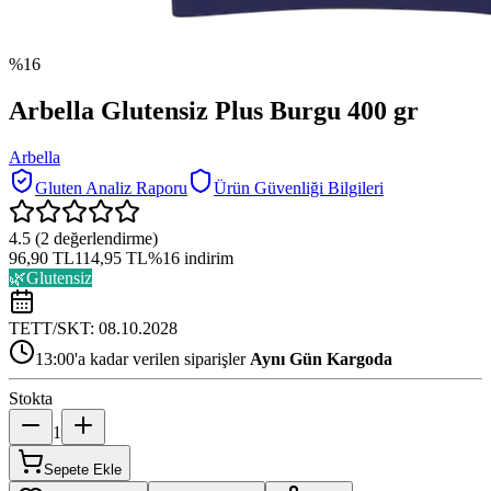
%
16
Arbella Glutensiz Plus Burgu 400 gr
Arbella
Gluten Analiz Raporu
Ürün Güvenliği Bilgileri
4.5
(
2
değerlendirme)
96,90 TL
114,95 TL
%
16
indirim
🌿
Glutensiz
TETT/SKT:
08.10.2028
13:00'a kadar verilen siparişler
Aynı Gün Kargoda
Stokta
1
Sepete Ekle