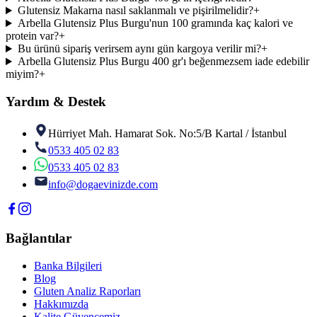
Glutensiz Makarna nasıl saklanmalı ve pişirilmelidir?
+
Arbella Glutensiz Plus Burgu'nun 100 gramında kaç kalori ve
protein var?
+
Bu ürünü sipariş verirsem aynı gün kargoya verilir mi?
+
Arbella Glutensiz Plus Burgu 400 gr'ı beğenmezsem iade edebilir
miyim?
+
Yardım & Destek
Hürriyet Mah. Hamarat Sok. No:5/B Kartal / İstanbul
0533 405 02 83
0533 405 02 83
info@dogaevinizde.com
Bağlantılar
Banka Bilgileri
Blog
Gluten Analiz Raporları
Hakkımızda
Kalite Güvencemiz