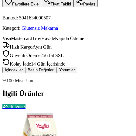
Favorilere Ekle
Fiyat Takibi
Paylaş
Barkod:
5941634000507
Kategori:
Glutensiz Makarna
Visa
Mastercard
Troy
Havale
Kapıda Ödeme
Hızlı Kargo
Aynı Gün
Güvenli Ödeme
256-bit SSL
Kolay İade
14 Gün İçerisinde
İçindekiler
Besin Değerleri
Yorumlar
%100 Mısır Unu
İlgili Ürünler
🌿
Glutensiz