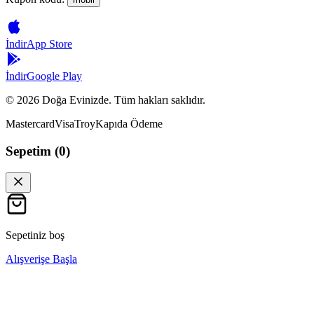
İndir
App Store
İndir
Google Play
©
2026
Doğa Evinizde. Tüm hakları saklıdır.
Mastercard
Visa
Troy
Kapıda Ödeme
Sepetim (
0
)
Sepetiniz boş
Alışverişe Başla