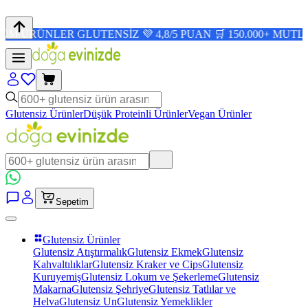
LER GLUTENSİZ 💜 4,8/5 PUAN 🛒 150.000+ MUTLU MÜŞTE
Glutensiz Ürünler
Düşük Proteinli Ürünler
Vegan Ürünler
Sepetim
Glutensiz Ürünler
Glutensiz Atıştırmalık
Glutensiz Ekmek
Glutensiz
Kahvaltılıklar
Glutensiz Kraker ve Cips
Glutensiz
Kuruyemiş
Glutensiz Lokum ve Şekerleme
Glutensiz
Makarna
Glutensiz Şehriye
Glutensiz Tatlılar ve
Helva
Glutensiz Un
Glutensiz Yemeklikler