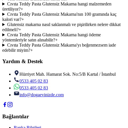
Cıvıta Teddy Pasta Glutensiz Makarna hangi malzemeden
üretiliyor?
+
Cıvıta Teddy Pasta Glutensiz Makarna'nın 100 gramında kaç
kalori var?
+
Glutensiz makarna nasıl saklanmalı ve pişirilirken nelere dikkat
edilmeli?
+
Cıvıta Teddy Pasta Glutensiz Makarna hangi ödeme
yöntemleriyle satın alınabilir?
+
Cıvıta Teddy Pasta Glutensiz Makarna'yı beğenmezsem iade
edebilir miyim?
+
Yardım & Destek
Hürriyet Mah. Hamarat Sok. No:5/B Kartal / İstanbul
0533 405 02 83
0533 405 02 83
info@dogaevinizde.com
Bağlantılar
Banka Bilgileri