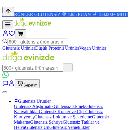
NLER GLUTENSİZ 💜 4,8/5 PUAN 🛒 150.000+ MUTLU MÜŞT
Glutensiz Ürünler
Düşük Proteinli Ürünler
Vegan Ürünler
Sepetim
Glutensiz Ürünler
Glutensiz Atıştırmalık
Glutensiz Ekmek
Glutensiz
Kahvaltılıklar
Glutensiz Kraker ve Cips
Glutensiz
Kuruyemiş
Glutensiz Lokum ve Şekerleme
Glutensiz
Makarna
Glutensiz Şehriye
Glutensiz Tatlılar ve
Helva
Glutensiz Un
Glutensiz Yemeklikler