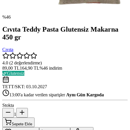
%
46
Cıvıta Teddy Pasta Glutensiz Makarna
450 gr
Cıvıta
4.0
(
2
değerlendirme)
89,00 TL
164,90 TL
%
46
indirim
🌿
Glutensiz
TETT/SKT:
03.10.2027
13:00'a kadar verilen siparişler
Aynı Gün Kargoda
Stokta
1
Sepete Ekle