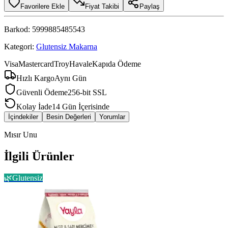
Favorilere Ekle
Fiyat Takibi
Paylaş
Barkod:
5999885485543
Kategori:
Glutensiz Makarna
Visa
Mastercard
Troy
Havale
Kapıda Ödeme
Hızlı Kargo
Aynı Gün
Güvenli Ödeme
256-bit SSL
Kolay İade
14 Gün İçerisinde
İçindekiler
Besin Değerleri
Yorumlar
Mısır Unu
İlgili Ürünler
🌿
Glutensiz