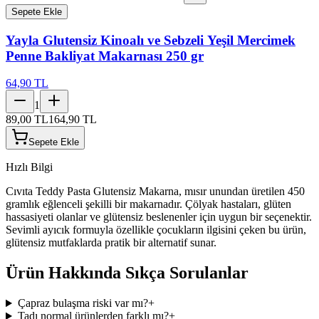
Sepete Ekle
Yayla Glutensiz Kinoalı ve Sebzeli Yeşil Mercimek
Penne Bakliyat Makarnası 250 gr
64,90 TL
1
89,00 TL
164,90 TL
Sepete Ekle
Hızlı Bilgi
Cıvıta Teddy Pasta Glutensiz Makarna, mısır unundan üretilen 450
gramlık eğlenceli şekilli bir makarnadır. Çölyak hastaları, glüten
hassasiyeti olanlar ve glütensiz beslenenler için uygun bir seçenektir.
Sevimli ayıcık formuyla özellikle çocukların ilgisini çeken bu ürün,
glütensiz mutfaklarda pratik bir alternatif sunar.
Ürün Hakkında Sıkça Sorulanlar
Çapraz bulaşma riski var mı?
+
Tadı normal ürünlerden farklı mı?
+