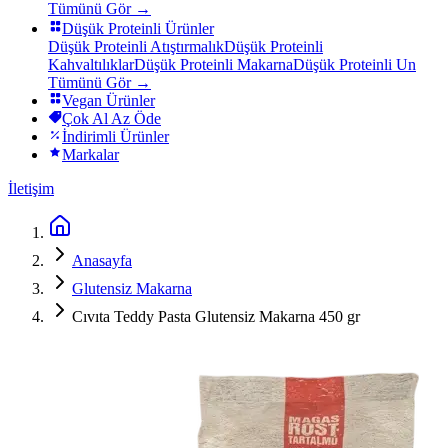
Tümünü Gör →
Düşük Proteinli Ürünler
Düşük Proteinli Atıştırmalık
Düşük Proteinli
Kahvaltılıklar
Düşük Proteinli Makarna
Düşük Proteinli Un
Tümünü Gör →
Vegan Ürünler
Çok Al Az Öde
İndirimli Ürünler
Markalar
İletişim
Anasayfa
Glutensiz Makarna
Cıvıta Teddy Pasta Glutensiz Makarna 450 gr