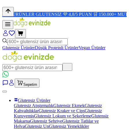
NLER GLUTENSİZ 💜 4,8/5 PUAN 🛒 150.000+ MUTLU MÜŞT
Glutensiz Ürünler
Düşük Proteinli Ürünler
Vegan Ürünler
Sepetim
Glutensiz Ürünler
Glutensiz Atıştırmalık
Glutensiz Ekmek
Glutensiz
Kahvaltılıklar
Glutensiz Kraker ve Cips
Glutensiz
Kuruyemiş
Glutensiz Lokum ve Şekerleme
Glutensiz
Makarna
Glutensiz Şehriye
Glutensiz Tatlılar ve
Helva
Glutensiz Un
Glutensiz Yemeklikler