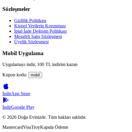
Sözleşmeler
Gizlilik Politikası
Kişisel Verilerin Korunması
İptal İade Değişim Politikası
Mesafeli Satış Sözleşmesi
Üyelik Sözleşmesi
Mobil Uygulama
Uygulamayı indir, 100 TL indirim kazan
Kupon kodu:
mobil
İndir
App Store
İndir
Google Play
©
2026
Doğa Evinizde. Tüm hakları saklıdır.
Mastercard
Visa
Troy
Kapıda Ödeme