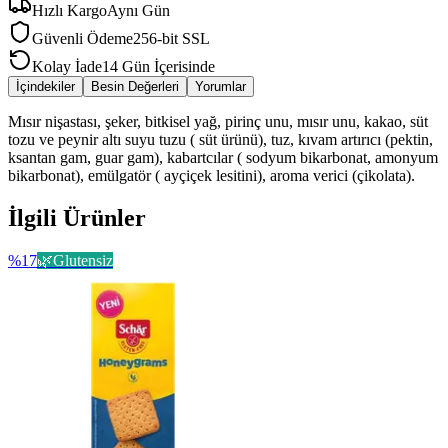
Hızlı Kargo
Aynı Gün
Güvenli Ödeme
256-bit SSL
Kolay İade
14 Gün İçerisinde
İçindekiler
Besin Değerleri
Yorumlar
Mısır nişastası, şeker, bitkisel yağ, pirinç unu, mısır unu, kakao, süt
tozu ve peynir altı suyu tuzu ( süt ürünü), tuz, kıvam artırıcı (pektin,
ksantan gam, guar gam), kabartcılar ( sodyum bikarbonat, amonyum
bikarbonat), emülgatör ( ayçiçek lesitini), aroma verici (çikolata).
İlgili Ürünler
%
17
🌿
Glutensiz