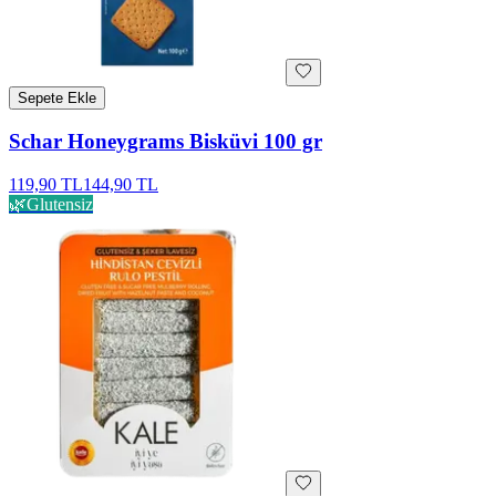
Sepete Ekle
Schar Honeygrams Bisküvi 100 gr
119,90 TL
144,90 TL
🌿
Glutensiz