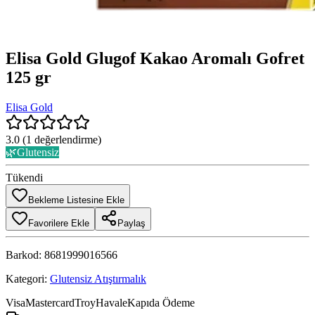
Elisa Gold Glugof Kakao Aromalı Gofret
125 gr
Elisa Gold
3.0
(
1
değerlendirme)
🌿
Glutensiz
Tükendi
Bekleme Listesine Ekle
Favorilere Ekle
Paylaş
Barkod:
8681999016566
Kategori:
Glutensiz Atıştırmalık
Visa
Mastercard
Troy
Havale
Kapıda Ödeme