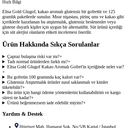
Hızlı Bilgi
Elisa Gold Glugof, kakao aromalı glutensiz bir gofrettir ve 125
gramlık paketlerde sunulur. Mısır nişastası, pirinç unu ve kakao gibi
içeriklerle hazırlanan bu atıştırmalık, glutensiz beslenenler veya
glutene duyarlı kişiler için uygun bir alternatiftir. Süt ürünü içerdiği
için süt alerjisi olanların etiketi incelemesi önerilir.
Ürün Hakkında Sıkça Sorulanlar
Çapraz bulaşma riski var mı?
+
Tadı normal ürünlerden farklı mı?
+
Elisa Gold Glugof Kakao Aromalı Gofret'in içeriğinde neler var?
+
Bu gofretin 100 gramında kaç kalori var?
+
Glutensiz Atıştırmalık ürünler nasıl saklanmalı ve kimler
tüketebilir?
+
Bu ürün için hangi ödeme yöntemlerini kullanabilirim ve kargo
süresi ne kadar?
+
Ürünü beğenmezsem iade edebilir miyim?
+
Yardım & Destek
Hürriyet Mah. Hamarat Sok. No:5/B Kartal / İstanbul