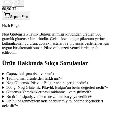
1
60,90 TL
Sepete Ekle
Hızlı Bilgi
Nog Glutensiz Pilavlık Bulgur, iri mısır kırığından üretilen 500
gramlık glutensiz bir üründür. Geleneksel bulgur pilavının yerine
kullanılabilen bu ürün, çölyak hastaları ve glutensiz beslenenler için
uygun bir alternatif sunar. Pilav ve benzeri yemeklerde tercih
edilebilir.
Ürün Hakkında Sıkça Sorulanlar
Çapraz bulaşma riski var mı?
+
Tadı normal ürünlerden farklı mı?
+
Nog Glutensiz Pilavlık Bulgur nedir, içeriği nedir?
+
500 gr Nog Glutensiz Pilavlık Bulgur'un besin değerleri nedir?
+
Glutensiz Yemeklikler nasıl saklanmalı ve pişirilmeli?
+
Bu ürünü sipariş verirsem ne zaman kargoya verilir?
+
Ürünü beğenmezsem iade edebilir miyim, ödeme seçenekleri
nelerdir?
+