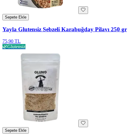
Sepete Ekle
Yayla Glutensiz Sebzeli Karabuğday Pilavı 250 gr
75,90 TL
🌿
Glutensiz
Sepete Ekle