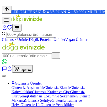
R GLUTENSİZ 💜 4,8/5 PUAN 🛒 150.000+ MUTLU MÜŞTERİ
Glutensiz Ürünler
Düşük Proteinli Ürünler
Vegan Ürünler
Sepetim
Glutensiz Ürünler
Glutensiz Atıştırmalık
Glutensiz Ekmek
Glutensiz
Kahvaltılıklar
Glutensiz Kraker ve Cips
Glutensiz
Kuruyemiş
Glutensiz Lokum ve Şekerleme
Glutensiz
Makarna
Glutensiz Şehriye
Glutensiz Tatlılar ve
Helva
Glutensiz Un
Glutensiz Yemeklikler