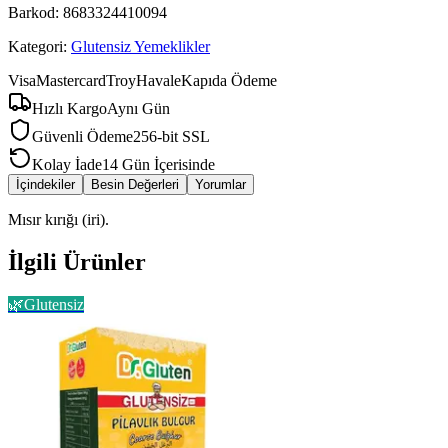
Barkod:
8683324410094
Kategori:
Glutensiz Yemeklikler
Visa
Mastercard
Troy
Havale
Kapıda Ödeme
Hızlı Kargo
Aynı Gün
Güvenli Ödeme
256-bit SSL
Kolay İade
14 Gün İçerisinde
İçindekiler
Besin Değerleri
Yorumlar
Mısır kırığı (iri).
İlgili Ürünler
🌿
Glutensiz