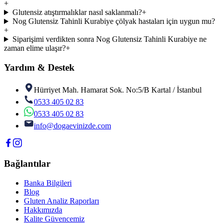
+
Glutensiz atıştırmalıklar nasıl saklanmalı?
+
Nog Glutensiz Tahinli Kurabiye çölyak hastaları için uygun mu?
+
Siparişimi verdikten sonra Nog Glutensiz Tahinli Kurabiye ne
zaman elime ulaşır?
+
Yardım & Destek
Hürriyet Mah. Hamarat Sok. No:5/B Kartal / İstanbul
0533 405 02 83
0533 405 02 83
info@dogaevinizde.com
Bağlantılar
Banka Bilgileri
Blog
Gluten Analiz Raporları
Hakkımızda
Kalite Güvencemiz