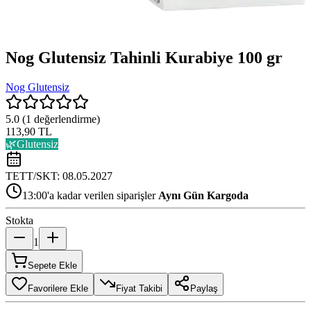
Nog Glutensiz Tahinli Kurabiye 100 gr
Nog Glutensiz
5.0
(
1
değerlendirme)
113,90 TL
🌿
Glutensiz
TETT/SKT:
08.05.2027
13:00'a kadar verilen siparişler
Aynı Gün Kargoda
Stokta
1
Sepete Ekle
Favorilere Ekle
Fiyat Takibi
Paylaş