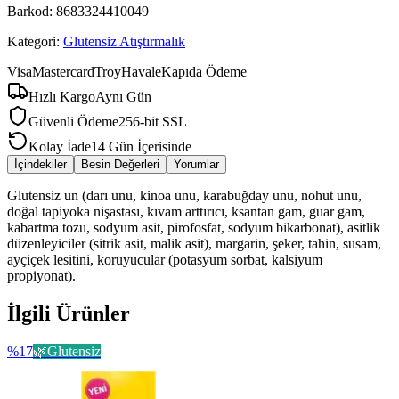
Barkod:
8683324410049
Kategori:
Glutensiz Atıştırmalık
Visa
Mastercard
Troy
Havale
Kapıda Ödeme
Hızlı Kargo
Aynı Gün
Güvenli Ödeme
256-bit SSL
Kolay İade
14 Gün İçerisinde
İçindekiler
Besin Değerleri
Yorumlar
Glutensiz un (darı unu, kinoa unu, karabuğday unu, nohut unu,
doğal tapiyoka nişastası, kıvam arttırıcı, ksantan gam, guar gam,
kabartma tozu, sodyum asit, pirofosfat, sodyum bikarbonat), asitlik
düzenleyiciler (sitrik asit, malik asit), margarin, şeker, tahin, susam,
ayçiçek lesitini, koruyucular (potasyum sorbat, kalsiyum
propiyonat).
İlgili Ürünler
%
17
🌿
Glutensiz