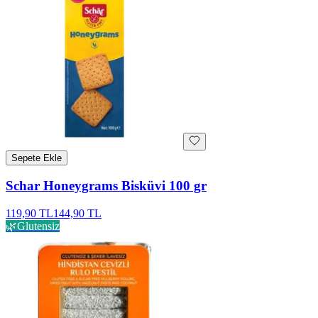
Sepete Ekle
Schar Honeygrams Bisküvi 100 gr
119,90 TL
144,90 TL
🌿
Glutensiz