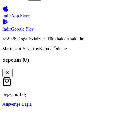
İndir
App Store
İndir
Google Play
©
2026
Doğa Evinizde. Tüm hakları saklıdır.
Mastercard
Visa
Troy
Kapıda Ödeme
Sepetim (
0
)
Sepetiniz boş
Alışverişe Başla