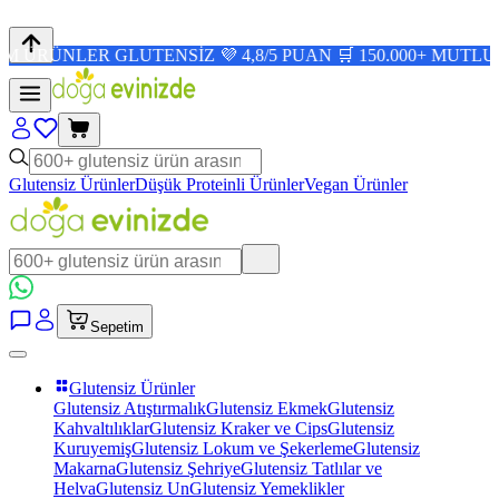
ER GLUTENSİZ 💜 4,8/5 PUAN 🛒 150.000+ MUTLU MÜŞTER
Glutensiz Ürünler
Düşük Proteinli Ürünler
Vegan Ürünler
Sepetim
Glutensiz Ürünler
Glutensiz Atıştırmalık
Glutensiz Ekmek
Glutensiz
Kahvaltılıklar
Glutensiz Kraker ve Cips
Glutensiz
Kuruyemiş
Glutensiz Lokum ve Şekerleme
Glutensiz
Makarna
Glutensiz Şehriye
Glutensiz Tatlılar ve
Helva
Glutensiz Un
Glutensiz Yemeklikler