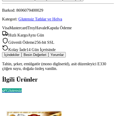
Barkod:
8696079400029
Kategori:
Glutensiz Tatlılar ve Helva
Visa
Mastercard
Troy
Havale
Kapıda Ödeme
Hızlı Kargo
Aynı Gün
Güvenli Ödeme
256-bit SSL
Kolay İade
14 Gün İçerisinde
İçindekiler
Besin Değerleri
Yorumlar
Tahin, şeker, emülgatör (mono digliserid), asit düzenleyici E330
çöğen suyu, doğala özdeş vanilin.
İlgili Ürünler
🌿
Glutensiz