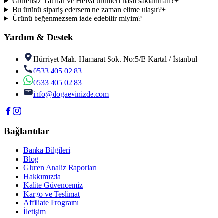
Glutensiz Tatlılar ve Helva ürünleri nasıl saklanmalı?
+
Bu ürünü sipariş edersem ne zaman elime ulaşır?
+
Ürünü beğenmezsem iade edebilir miyim?
+
Yardım & Destek
Hürriyet Mah. Hamarat Sok. No:5/B Kartal / İstanbul
0533 405 02 83
0533 405 02 83
info@dogaevinizde.com
Bağlantılar
Banka Bilgileri
Blog
Gluten Analiz Raporları
Hakkımızda
Kalite Güvencemiz
Kargo ve Teslimat
Affiliate Programı
İletişim