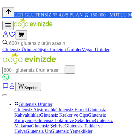
 GLUTENSİZ 💜 4,8/5 PUAN 🛒 150.000+ MUTLU MÜŞTERİ ✨
Glutensiz Ürünler
Düşük Proteinli Ürünler
Vegan Ürünler
Sepetim
Glutensiz Ürünler
Glutensiz Atıştırmalık
Glutensiz Ekmek
Glutensiz
Kahvaltılıklar
Glutensiz Kraker ve Cips
Glutensiz
Kuruyemiş
Glutensiz Lokum ve Şekerleme
Glutensiz
Makarna
Glutensiz Şehriye
Glutensiz Tatlılar ve
Helva
Glutensiz Un
Glutensiz Yemeklikler