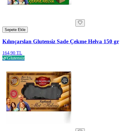
Sepete Ekle
Kılınçarslan Glutensiz Sade Çekme Helva 150 gr
164,90 TL
🌿
Glutensiz