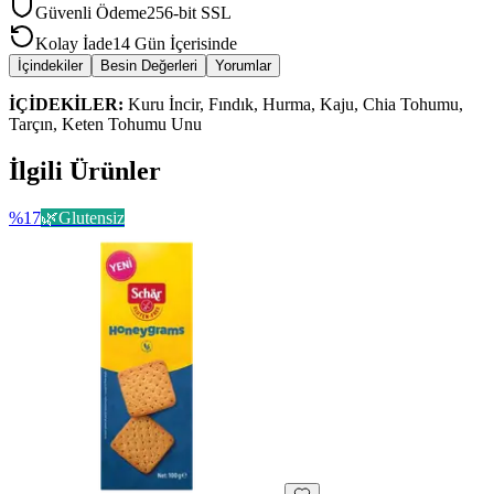
Güvenli Ödeme
256-bit SSL
Kolay İade
14 Gün İçerisinde
İçindekiler
Besin Değerleri
Yorumlar
İÇİDEKİLER:
Kuru İncir, Fındık, Hurma, Kaju, Chia Tohumu,
Tarçın, Keten Tohumu Unu
İlgili Ürünler
%
17
🌿
Glutensiz