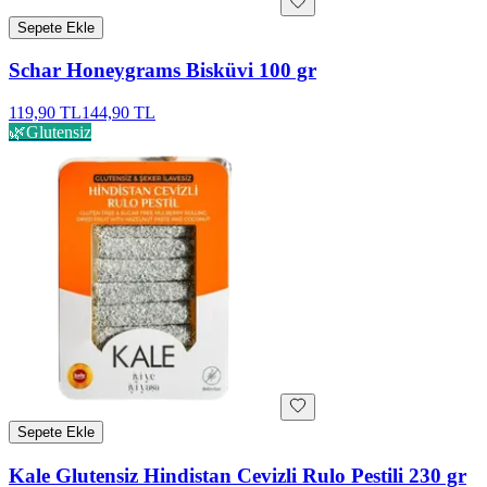
Sepete Ekle
Schar Honeygrams Bisküvi 100 gr
119,90 TL
144,90 TL
🌿
Glutensiz
Sepete Ekle
Kale Glutensiz Hindistan Cevizli Rulo Pestili 230 gr