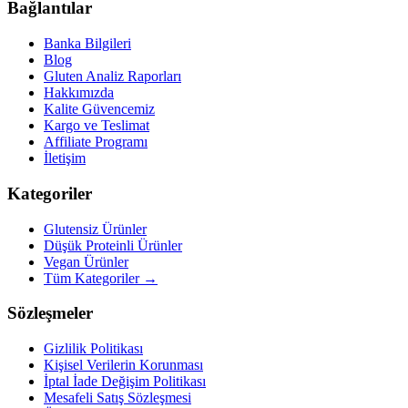
Bağlantılar
Banka Bilgileri
Blog
Gluten Analiz Raporları
Hakkımızda
Kalite Güvencemiz
Kargo ve Teslimat
Affiliate Programı
İletişim
Kategoriler
Glutensiz Ürünler
Düşük Proteinli Ürünler
Vegan Ürünler
Tüm Kategoriler →
Sözleşmeler
Gizlilik Politikası
Kişisel Verilerin Korunması
İptal İade Değişim Politikası
Mesafeli Satış Sözleşmesi