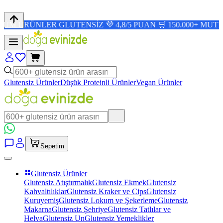
NLER GLUTENSİZ 💜 4,8/5 PUAN 🛒 150.000+ MUTLU MÜŞT
Glutensiz Ürünler
Düşük Proteinli Ürünler
Vegan Ürünler
Sepetim
Glutensiz Ürünler
Glutensiz Atıştırmalık
Glutensiz Ekmek
Glutensiz
Kahvaltılıklar
Glutensiz Kraker ve Cips
Glutensiz
Kuruyemiş
Glutensiz Lokum ve Şekerleme
Glutensiz
Makarna
Glutensiz Şehriye
Glutensiz Tatlılar ve
Helva
Glutensiz Un
Glutensiz Yemeklikler