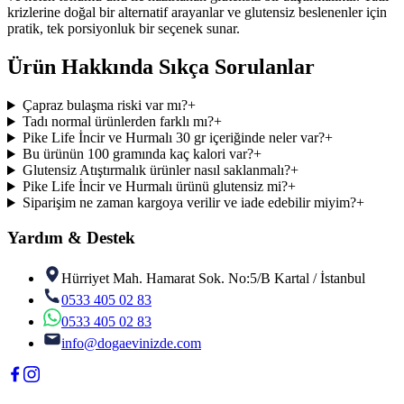
krizlerine doğal bir alternatif arayanlar ve glutensiz beslenenler için
pratik, tek porsiyonluk bir seçenek sunar.
Ürün Hakkında Sıkça Sorulanlar
Çapraz bulaşma riski var mı?
+
Tadı normal ürünlerden farklı mı?
+
Pike Life İncir ve Hurmalı 30 gr içeriğinde neler var?
+
Bu ürünün 100 gramında kaç kalori var?
+
Glutensiz Atıştırmalık ürünler nasıl saklanmalı?
+
Pike Life İncir ve Hurmalı ürünü glutensiz mi?
+
Siparişim ne zaman kargoya verilir ve iade edebilir miyim?
+
Yardım & Destek
Hürriyet Mah. Hamarat Sok. No:5/B Kartal / İstanbul
0533 405 02 83
0533 405 02 83
info@dogaevinizde.com