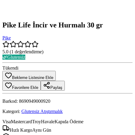
Pike Life İncir ve Hurmalı 30 gr
Pike
5.0
(
1
değerlendirme)
🌿
Glutensiz
Tükendi
Bekleme Listesine Ekle
Favorilere Ekle
Paylaş
Barkod:
8690949000920
Kategori:
Glutensiz Atıştırmalık
Visa
Mastercard
Troy
Havale
Kapıda Ödeme
Hızlı Kargo
Aynı Gün