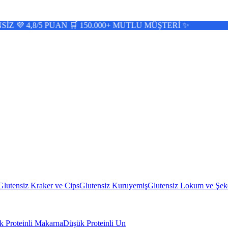
PUAN 🛒 150.000+ MUTLU MÜŞTERİ ✨
Glutensiz Kraker ve Cips
Glutensiz Kuruyemiş
Glutensiz Lokum ve Şek
 Proteinli Makarna
Düşük Proteinli Un