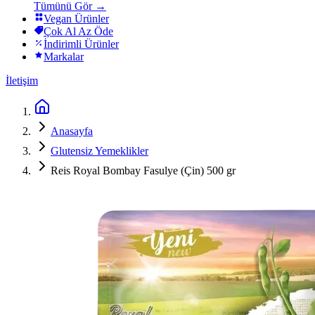
Tümünü Gör →
Vegan Ürünler
Çok Al Az Öde
İndirimli Ürünler
Markalar
İletişim
Anasayfa
Glutensiz Yemeklikler
Reis Royal Bombay Fasulye (Çin) 500 gr