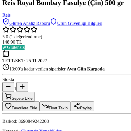
Reis Royal Bombay Fasulye (Çin) 500 gr
Reis
Gluten Analiz Raporu
Ürün Güvenliği Bilgileri
5.0
(
1
değerlendirme)
148,90 TL
🌿
Glutensiz
TETT/SKT:
25.11.2027
13:00'a kadar verilen siparişler
Aynı Gün Kargoda
Stokta
1
Sepete Ekle
Favorilere Ekle
Fiyat Takibi
Paylaş
Barkod:
8690849242208