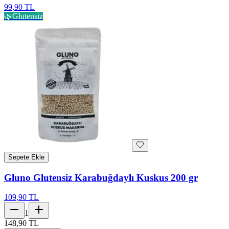
99,90 TL
🌿
Glutensiz
Sepete Ekle
Gluno Glutensiz Karabuğdaylı Kuskus 200 gr
109,90 TL
1
148,90 TL