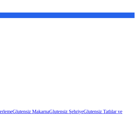
erleme
Glutensiz Makarna
Glutensiz Şehriye
Glutensiz Tatlılar ve