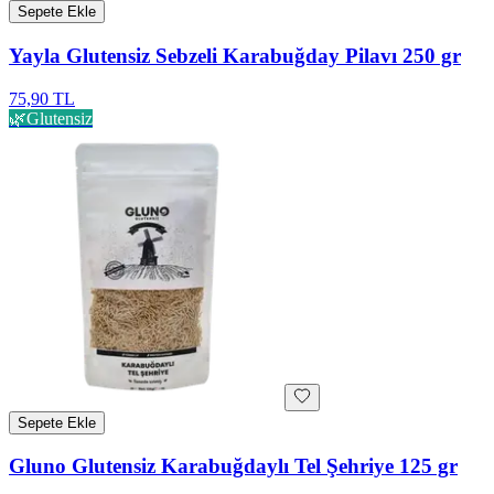
Sepete Ekle
Yayla Glutensiz Sebzeli Karabuğday Pilavı 250 gr
75,90 TL
🌿
Glutensiz
Sepete Ekle
Gluno Glutensiz Karabuğdaylı Tel Şehriye 125 gr