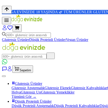
İNİZDE 18 YAŞINDA 🌿 TÜM ÜRÜNLER GLUTENSİZ 💜 4,8/5 
Glutensiz Ürünler
Düşük Proteinli Ürünler
Vegan Ürünler
Sepetim
Glutensiz Ürünler
Glutensiz Atıştırmalık
Glutensiz Ekmek
Glutensiz Kahvaltılıklar
Helva
Glutensiz Un
Glutensiz Yemeklikler
Tümünü Gör →
Düşük Proteinli Ürünler
Düşük Proteinli Atıştırmalık
Düşük Proteinli Kahvaltılıklar
Düşük