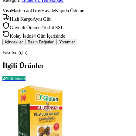
Kategori:
Glutensiz Yemeklikler
Visa
Mastercard
Troy
Havale
Kapıda Ödeme
Hızlı Kargo
Aynı Gün
Güvenli Ödeme
256-bit SSL
Kolay İade
14 Gün İçerisinde
İçindekiler
Besin Değerleri
Yorumlar
Fasulye (çin).
İlgili Ürünler
🌿
Glutensiz