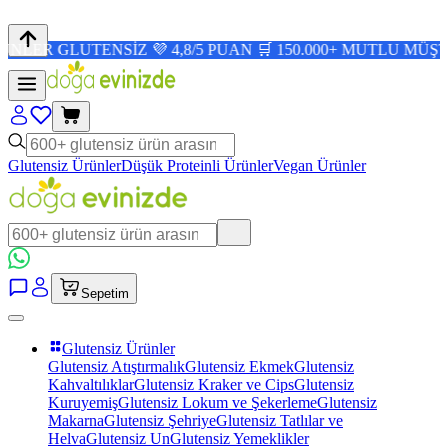
UTENSİZ 💜 4,8/5 PUAN 🛒 150.000+ MUTLU MÜŞTERİ ✨
Glutensiz Ürünler
Düşük Proteinli Ürünler
Vegan Ürünler
Sepetim
Glutensiz Ürünler
Glutensiz Atıştırmalık
Glutensiz Ekmek
Glutensiz
Kahvaltılıklar
Glutensiz Kraker ve Cips
Glutensiz
Kuruyemiş
Glutensiz Lokum ve Şekerleme
Glutensiz
Makarna
Glutensiz Şehriye
Glutensiz Tatlılar ve
Helva
Glutensiz Un
Glutensiz Yemeklikler