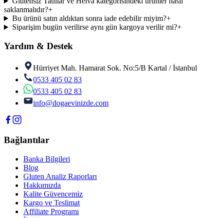
Glutensiz Tatlılar ve Helva kategorisindeki ürünler nasıl
saklanmalıdır?
+
Bu ürünü satın aldıktan sonra iade edebilir miyim?
+
Siparişim bugün verilirse aynı gün kargoya verilir mi?
+
Yardım & Destek
Hürriyet Mah. Hamarat Sok. No:5/B Kartal / İstanbul
0533 405 02 83
0533 405 02 83
info@dogaevinizde.com
Bağlantılar
Banka Bilgileri
Blog
Gluten Analiz Raporları
Hakkımızda
Kalite Güvencemiz
Kargo ve Teslimat
Affiliate Programı