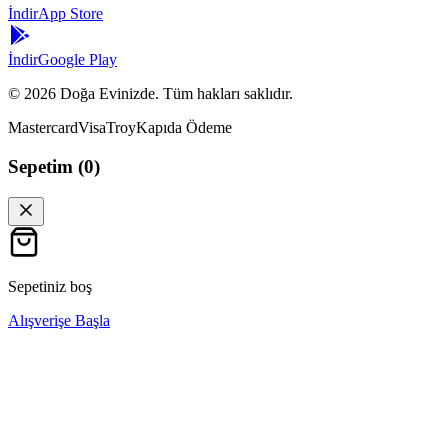
İndir
App Store
İndir
Google Play
©
2026
Doğa Evinizde. Tüm hakları saklıdır.
Mastercard
Visa
Troy
Kapıda Ödeme
Sepetim (
0
)
Sepetiniz boş
Alışverişe Başla