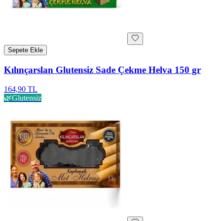
Sepete Ekle
Kılınçarslan Glutensiz Sade Çekme Helva 150 gr
164,90 TL
🌿
Glutensiz