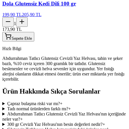
Dola Glutensiz Kedi Dili 100 gr
199,90 TL
205,90 TL
1
173,90 TL
Sepete Ekle
Hızlı Bilgi
Abdurrahman Tatlıcı Glutensiz Cevizli Yaz Helvası, tahin ve şeker
bazlı, %10 ceviz içeren 300 gramlık bir tatlıdır. Glutensiz
beslenenler ve cevizli helva sevenler için uygundur. Yer fıstığı
alerjisi olanların dikkat etmesi önerilir; ürün eser miktarda yer fıstığı
içerebilir.
Ürün Hakkında Sıkça Sorulanlar
Çapraz bulaşma riski var mı?
+
Tadı normal ürünlerden farklı mı?
+
Abdurrahman Tatlıcı Glutensiz Cevizli Yaz Helvası'nın içeriğinde
neler var?
+
300 gr Cevizli Yaz Helvası'nın besin değerleri nedir?
+