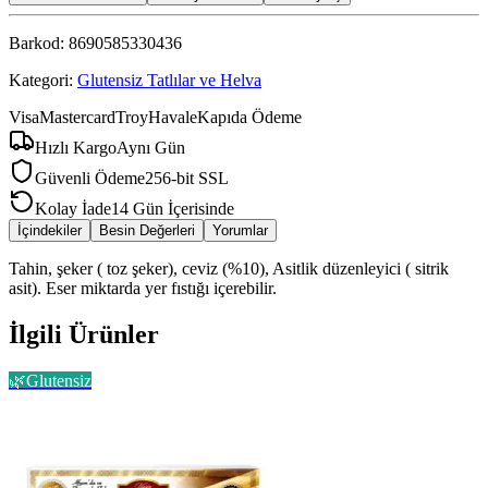
Barkod:
8690585330436
Kategori:
Glutensiz Tatlılar ve Helva
Visa
Mastercard
Troy
Havale
Kapıda Ödeme
Hızlı Kargo
Aynı Gün
Güvenli Ödeme
256-bit SSL
Kolay İade
14 Gün İçerisinde
İçindekiler
Besin Değerleri
Yorumlar
Tahin, şeker ( toz şeker), ceviz (%10), Asitlik düzenleyici ( sitrik
asit). Eser miktarda yer fıstığı içerebilir.
İlgili Ürünler
🌿
Glutensiz