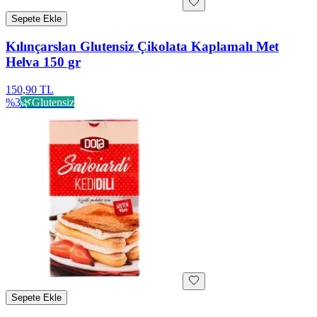
Sepete Ekle
Kılınçarslan Glutensiz Çikolata Kaplamalı Met
Helva 150 gr
150,90 TL
%
3
🌿
Glutensiz
Sepete Ekle