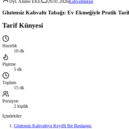
Dyt. Amine EKE
29.01.2026
Kahvaltılıklar
Glutensiz Kahvaltı Tabağı: Ev Ekmeğiyle Pratik Tarif
Tarif Künyesi
Hazırlık
10 dk
Pişirme
5 dk
Toplam
15 dk
Porsiyon
2 kişilik
İçindekiler
Glutensiz Kahvaltıya Keyifli Bir Başlangıç