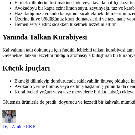
Ekmek dilimlerini tost makinesinde veya tavada hafifçe kızartın
Avokadoyu bir kapta ezin; limon suyu, zeytinyağı, tuz ve karabib
Hazırladığınız avokado karışımını sıcak ekmek dilimlerinin üze
Üzerine ikiye böldüğünüz kiraz domateslerini ve taze nane yapr
Hemen servis edin; sıcakken tüketmek lezzetini artırır.
Yanında Talkan Kurabiyesi
Kahvaltının tatlı dokunuşu için fındıklı leblebili talkan kurabiyesi tam 
Geleneksel talkan lezzetini fındığın aromasıyla buluşturan bu kurabiye, 
Küçük İpuçları
Ekmeği dilimleyip dondurucuda saklayabilir, ihtiyaç oldukça kıza
Avokado yerine humus veya ezilmiş haşlanmış yumurta da deney
Kurabiyeleri yoğurt veya taze meyvelerle birlikte tabağa ekleyer
Glutensiz ürünlerle de pratik, doyurucu ve lezzetli bir kahvaltı mümkü
Dyt. Amine EKE