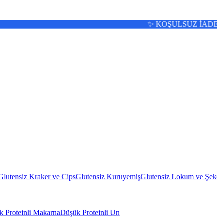
✨ KOŞULSUZ İADE 🚚 13:00'a KADAR AY
Glutensiz Kraker ve Cips
Glutensiz Kuruyemiş
Glutensiz Lokum ve Şek
 Proteinli Makarna
Düşük Proteinli Un