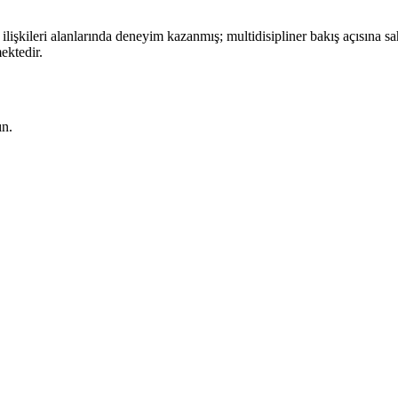
işkileri alanlarında deneyim kazanmış; multidisipliner bakış açısına sah
ektedir.
ın.