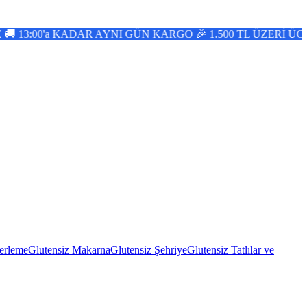
NI GÜN KARGO 🎉 1.500 TL ÜZERİ ÜCRETSİZ KARGO 📢 DO
erleme
Glutensiz Makarna
Glutensiz Şehriye
Glutensiz Tatlılar ve