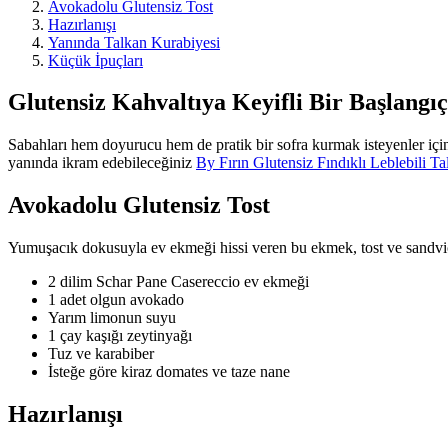
Avokadolu Glutensiz Tost
Hazırlanışı
Yanında Talkan Kurabiyesi
Küçük İpuçları
Glutensiz Kahvaltıya Keyifli Bir Başlangıç
Sabahları hem doyurucu hem de pratik bir sofra kurmak isteyenler için
yanında ikram edebileceğiniz
By Fırın Glutensiz Fındıklı Leblebili T
Avokadolu Glutensiz Tost
Yumuşacık dokusuyla ev ekmeği hissi veren bu ekmek, tost ve sandviç iç
2 dilim Schar Pane Casereccio ev ekmeği
1 adet olgun avokado
Yarım limonun suyu
1 çay kaşığı zeytinyağı
Tuz ve karabiber
İsteğe göre kiraz domates ve taze nane
Hazırlanışı