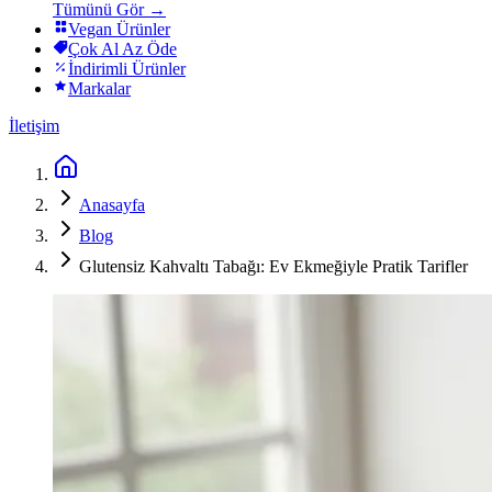
Tümünü Gör →
Vegan Ürünler
Çok Al Az Öde
İndirimli Ürünler
Markalar
İletişim
Anasayfa
Blog
Glutensiz Kahvaltı Tabağı: Ev Ekmeğiyle Pratik Tarifler