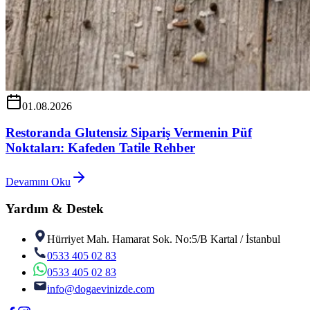
01.08.2026
Restoranda Glutensiz Sipariş Vermenin Püf
Noktaları: Kafeden Tatile Rehber
Devamını Oku
Yardım & Destek
Hürriyet Mah. Hamarat Sok. No:5/B Kartal / İstanbul
0533 405 02 83
0533 405 02 83
info@dogaevinizde.com