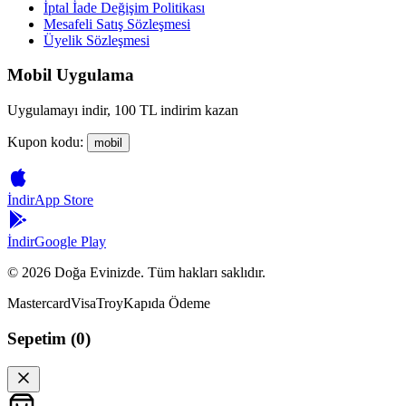
İptal İade Değişim Politikası
Mesafeli Satış Sözleşmesi
Üyelik Sözleşmesi
Mobil Uygulama
Uygulamayı indir, 100 TL indirim kazan
Kupon kodu:
mobil
İndir
App Store
İndir
Google Play
©
2026
Doğa Evinizde. Tüm hakları saklıdır.
Mastercard
Visa
Troy
Kapıda Ödeme
Sepetim (
0
)