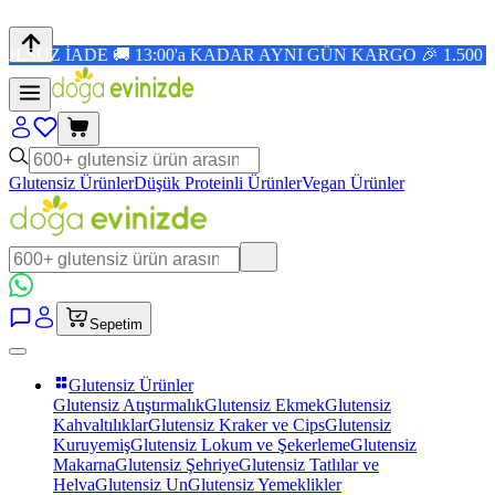
 13:00'a KADAR AYNI GÜN KARGO 🎉 1.500 TL ÜZERİ ÜC
Glutensiz Ürünler
Düşük Proteinli Ürünler
Vegan Ürünler
Sepetim
Glutensiz Ürünler
Glutensiz Atıştırmalık
Glutensiz Ekmek
Glutensiz
Kahvaltılıklar
Glutensiz Kraker ve Cips
Glutensiz
Kuruyemiş
Glutensiz Lokum ve Şekerleme
Glutensiz
Makarna
Glutensiz Şehriye
Glutensiz Tatlılar ve
Helva
Glutensiz Un
Glutensiz Yemeklikler