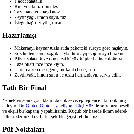
1 adet salatalık
Bir avuç kiraz domates
Taze nane ve maydanoz
Zeytinyağı, limon suyu, tuz
İsteğe bağlı: zeytin, mısır
Hazırlanışı
Makarnayı kaynar tuzlu suda paketteki süreye göre haşlayın.
Süzdükten sonra soğuk suyla durulayıp soğumaya bırakın.
Biber, salatalık ve domatesi küçük küpler halinde doğrayın.
Taze otları ince ince kıyın.
Tüm malzemeleri geniş bir kapta birleştirin.
Zeytinyağı, limon suyu ve tuzla harmanlayıp servis edin.
Tatlı Bir Final
Yemekten sonra çocukların da çok seveceği eğlenceli bir dokunuş
ekleyin.
Dr. Gluten Glutensiz Jellybon Ekşi Yüz
ile sofranıza neşeli
ve ekşili bir kapanış yapabilirsiniz. Küçük bir kasede ikram ederek
tatlı krizlerinizi keyifli bir şekilde geçiştirebilirsiniz.
Püf Noktaları