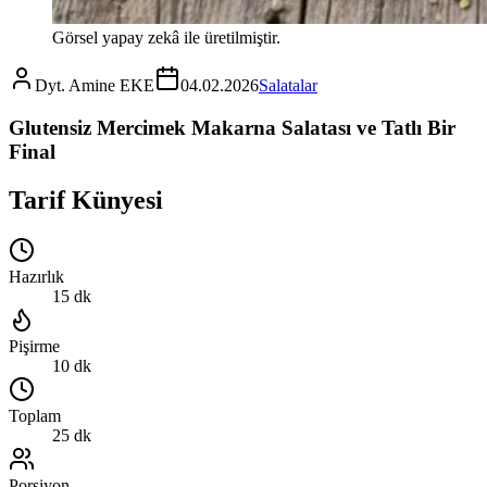
Görsel yapay zekâ ile üretilmiştir.
Dyt. Amine EKE
04.02.2026
Salatalar
Glutensiz Mercimek Makarna Salatası ve Tatlı Bir
Final
Tarif Künyesi
Hazırlık
15 dk
Pişirme
10 dk
Toplam
25 dk
Porsiyon