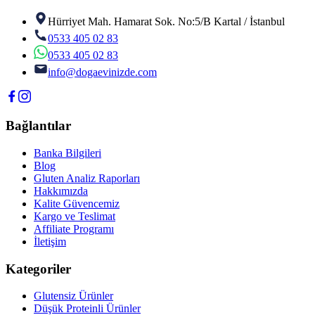
Hürriyet Mah. Hamarat Sok. No:5/B Kartal / İstanbul
0533 405 02 83
0533 405 02 83
info@dogaevinizde.com
Bağlantılar
Banka Bilgileri
Blog
Gluten Analiz Raporları
Hakkımızda
Kalite Güvencemiz
Kargo ve Teslimat
Affiliate Programı
İletişim
Kategoriler
Glutensiz Ürünler
Düşük Proteinli Ürünler