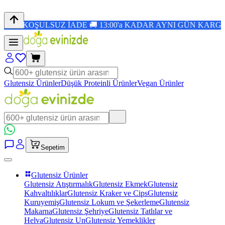
İADE 🚚 13:00'a KADAR AYNI GÜN KARGO 🎉 1.500 TL ÜZ
Glutensiz Ürünler
Düşük Proteinli Ürünler
Vegan Ürünler
Sepetim
Glutensiz Ürünler
Glutensiz Atıştırmalık
Glutensiz Ekmek
Glutensiz
Kahvaltılıklar
Glutensiz Kraker ve Cips
Glutensiz
Kuruyemiş
Glutensiz Lokum ve Şekerleme
Glutensiz
Makarna
Glutensiz Şehriye
Glutensiz Tatlılar ve
Helva
Glutensiz Un
Glutensiz Yemeklikler