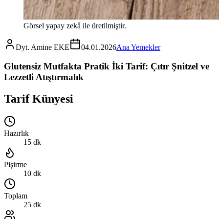
Görsel yapay zekâ ile üretilmiştir.
Dyt. Amine EKE
04.01.2026
Ana Yemekler
Glutensiz Mutfakta Pratik İki Tarif: Çıtır Şnitzel ve
Lezzetli Atıştırmalık
Tarif Künyesi
Hazırlık
15 dk
Pişirme
10 dk
Toplam
25 dk