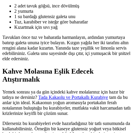
2 adet tavuk göğsü, ince dövülmüş
2 yumurta
1 su bardağı glutensiz galeta unu
Tuz, karabiber ve isteğe göre baharatlar
Kızartmak için sıvı yağ
Tavukları önce tuz ve baharatla harmanlayın, ardından yumurtaya
batırıp galeta ununa iyice bulayın. Kızgın yağda her iki tarafını altın
rengini alana kadar kızartın. Yanında taze yeşillik ve limonla servis
edebilirsiniz. Galeta unu sayesinde dışı çıtır, içi yumuşacık bir şnitzel
elde edersiniz.
Kahve Molasına Eşlik Edecek
Atıştırmalık
Yemek sonrası ya da gün içindeki kahve molalarınız için hazır bir
tatlıya ne dersiniz?
Tada Kakaolu ve Portakallı Kurabiye
tam da bu
anlar için ideal. Kakaonun yoğun aromasıyla portakalın ferah
notalarının buluştuğu bu kurabiyeler, mutfakta vakit harcamadan tatlı
krizlerinize keyifli bir çözüm sunar.
Dilerseniz bu kurabiyeleri evde hazırladığınız bir tatlı sunumunda da
kullanabilirsiniz. Örneğin bir kaseye glutensiz yoğurt veya bitkisel