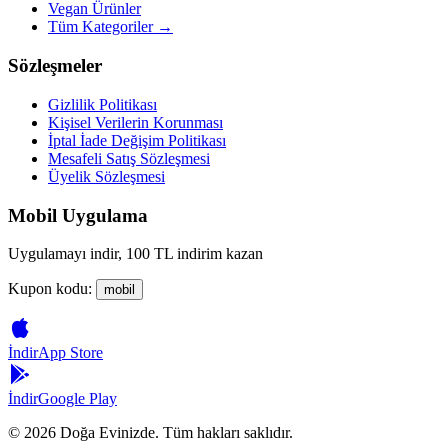
Vegan Ürünler
Tüm Kategoriler →
Sözleşmeler
Gizlilik Politikası
Kişisel Verilerin Korunması
İptal İade Değişim Politikası
Mesafeli Satış Sözleşmesi
Üyelik Sözleşmesi
Mobil Uygulama
Uygulamayı indir, 100 TL indirim kazan
Kupon kodu:
mobil
İndir
App Store
İndir
Google Play
©
2026
Doğa Evinizde. Tüm hakları saklıdır.