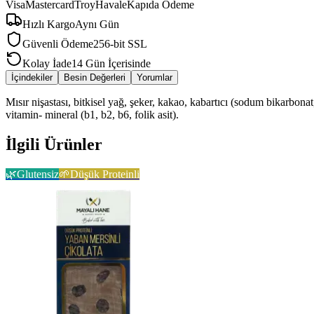
Visa
Mastercard
Troy
Havale
Kapıda Ödeme
Hızlı Kargo
Aynı Gün
Güvenli Ödeme
256-bit SSL
Kolay İade
14 Gün İçerisinde
İçindekiler
Besin Değerleri
Yorumlar
Mısır nişastası, bitkisel yağ, şeker, kakao, kabartıcı (sodum bikarbon
vitamin- mineral (b1, b2, b6, folik asit).
İlgili Ürünler
🌿
Glutensiz
🌱
Düşük Proteinli