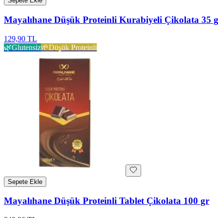
Sepete Ekle
Mayalıhane Düşük Proteinli Kurabiyeli Çikolata 35 
129,90 TL
🌿
Glutensiz
🌱
Düşük Proteinli
Sepete Ekle
Mayalıhane Düşük Proteinli Tablet Çikolata 100 gr