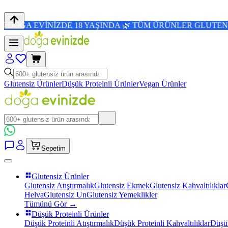
İNİZDE 18 YAŞINDA 🌿 TÜM ÜRÜNLER GLUTENSİZ 💜 4,8/5 
Glutensiz Ürünler
Düşük Proteinli Ürünler
Vegan Ürünler
Sepetim
Glutensiz Ürünler
Glutensiz Atıştırmalık
Glutensiz Ekmek
Glutensiz Kahvaltılıklar
Helva
Glutensiz Un
Glutensiz Yemeklikler
Tümünü Gör →
Düşük Proteinli Ürünler
Düşük Proteinli Atıştırmalık
Düşük Proteinli Kahvaltılıklar
Düşük