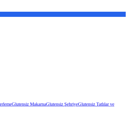
erleme
Glutensiz Makarna
Glutensiz Şehriye
Glutensiz Tatlılar ve