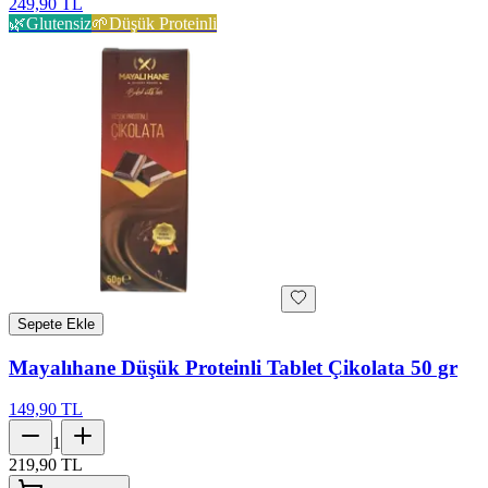
249,90 TL
🌿
Glutensiz
🌱
Düşük Proteinli
Sepete Ekle
Mayalıhane Düşük Proteinli Tablet Çikolata 50 gr
149,90 TL
1
219,90 TL