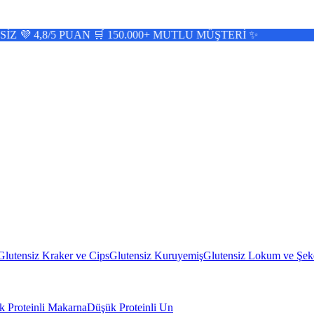
PUAN 🛒 150.000+ MUTLU MÜŞTERİ ✨
Glutensiz Kraker ve Cips
Glutensiz Kuruyemiş
Glutensiz Lokum ve Şek
 Proteinli Makarna
Düşük Proteinli Un