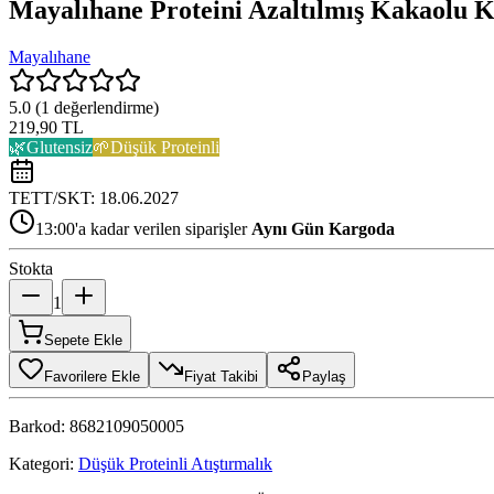
Mayalıhane Proteini Azaltılmış Kakaolu K
Mayalıhane
5.0
(
1
değerlendirme)
219,90 TL
🌿
Glutensiz
🌱
Düşük Proteinli
TETT/SKT:
18.06.2027
13:00'a kadar verilen siparişler
Aynı Gün Kargoda
Stokta
1
Sepete Ekle
Favorilere Ekle
Fiyat Takibi
Paylaş
Barkod:
8682109050005
Kategori:
Düşük Proteinli Atıştırmalık