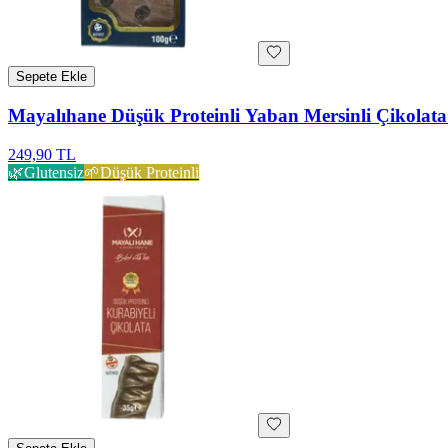
Sepete Ekle
Mayalıhane Düşük Proteinli Yaban Mersinli Çikolata
249,90 TL
🌿
Glutensiz
🌱
Düşük Proteinli