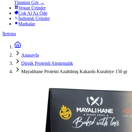
Tümünü Gör →
Vegan Ürünler
Çok Al Az Öde
İndirimli Ürünler
Markalar
İletişim
Anasayfa
Düşük Proteinli Atıştırmalık
Mayalıhane Proteini Azaltılmış Kakaolu Kurabiye 150 gr