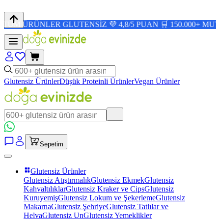
ÜNLER GLUTENSİZ 💜 4,8/5 PUAN 🛒 150.000+ MUTLU MÜŞ
Glutensiz Ürünler
Düşük Proteinli Ürünler
Vegan Ürünler
Sepetim
Glutensiz Ürünler
Glutensiz Atıştırmalık
Glutensiz Ekmek
Glutensiz
Kahvaltılıklar
Glutensiz Kraker ve Cips
Glutensiz
Kuruyemiş
Glutensiz Lokum ve Şekerleme
Glutensiz
Makarna
Glutensiz Şehriye
Glutensiz Tatlılar ve
Helva
Glutensiz Un
Glutensiz Yemeklikler