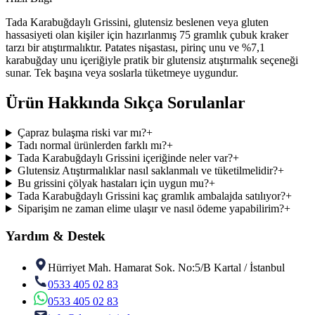
Tada Karabuğdaylı Grissini, glutensiz beslenen veya gluten
hassasiyeti olan kişiler için hazırlanmış 75 gramlık çubuk kraker
tarzı bir atıştırmalıktır. Patates nişastası, pirinç unu ve %7,1
karabuğday unu içeriğiyle pratik bir glutensiz atıştırmalık seçeneği
sunar. Tek başına veya soslarla tüketmeye uygundur.
Ürün Hakkında Sıkça Sorulanlar
Çapraz bulaşma riski var mı?
+
Tadı normal ürünlerden farklı mı?
+
Tada Karabuğdaylı Grissini içeriğinde neler var?
+
Glutensiz Atıştırmalıklar nasıl saklanmalı ve tüketilmelidir?
+
Bu grissini çölyak hastaları için uygun mu?
+
Tada Karabuğdaylı Grissini kaç gramlık ambalajda satılıyor?
+
Siparişim ne zaman elime ulaşır ve nasıl ödeme yapabilirim?
+
Yardım & Destek
Hürriyet Mah. Hamarat Sok. No:5/B Kartal / İstanbul
0533 405 02 83
0533 405 02 83