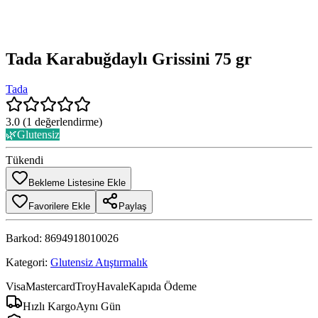
Tada Karabuğdaylı Grissini 75 gr
Tada
3.0
(
1
değerlendirme)
🌿
Glutensiz
Tükendi
Bekleme Listesine Ekle
Favorilere Ekle
Paylaş
Barkod:
8694918010026
Kategori:
Glutensiz Atıştırmalık
Visa
Mastercard
Troy
Havale
Kapıda Ödeme
Hızlı Kargo
Aynı Gün