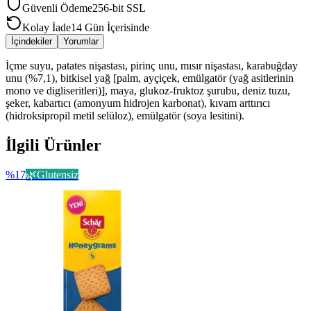
Güvenli Ödeme
256-bit SSL
Kolay İade
14 Gün İçerisinde
İçindekiler
Yorumlar
İçme suyu, patates nişastası, pirinç unu, mısır nişastası, karabuğday
unu (%7,1), bitkisel yağ [palm, ayçiçek, emülgatör (yağ asitlerinin
mono ve digliseritleri)], maya, glukoz-fruktoz şurubu, deniz tuzu,
şeker, kabartıcı (amonyum hidrojen karbonat), kıvam arttırıcı
(hidroksipropil metil selüloz), emülgatör (soya lesitini).
İlgili Ürünler
%
17
🌿
Glutensiz