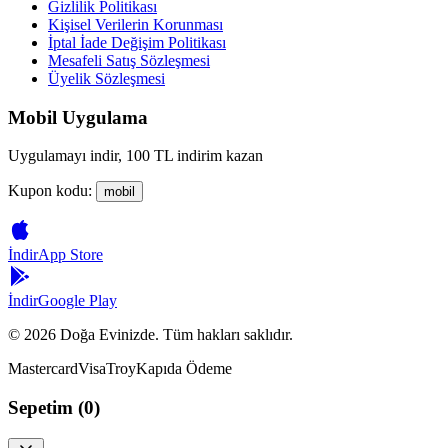
Gizlilik Politikası
Kişisel Verilerin Korunması
İptal İade Değişim Politikası
Mesafeli Satış Sözleşmesi
Üyelik Sözleşmesi
Mobil Uygulama
Uygulamayı indir, 100 TL indirim kazan
Kupon kodu:
mobil
İndir
App Store
İndir
Google Play
©
2026
Doğa Evinizde. Tüm hakları saklıdır.
Mastercard
Visa
Troy
Kapıda Ödeme
Sepetim (
0
)