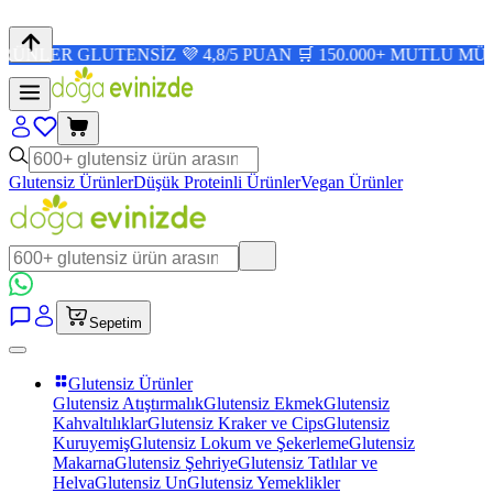
LUTENSİZ 💜 4,8/5 PUAN 🛒 150.000+ MUTLU MÜŞTERİ ✨
Glutensiz Ürünler
Düşük Proteinli Ürünler
Vegan Ürünler
Sepetim
Glutensiz Ürünler
Glutensiz Atıştırmalık
Glutensiz Ekmek
Glutensiz
Kahvaltılıklar
Glutensiz Kraker ve Cips
Glutensiz
Kuruyemiş
Glutensiz Lokum ve Şekerleme
Glutensiz
Makarna
Glutensiz Şehriye
Glutensiz Tatlılar ve
Helva
Glutensiz Un
Glutensiz Yemeklikler