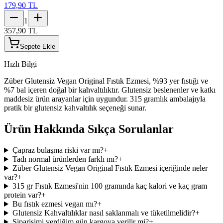
179,90 TL
1
357,90 TL
Sepete Ekle
Hızlı Bilgi
Züber Glutensiz Vegan Original Fıstık Ezmesi, %93 yer fıstığı ve
%7 bal içeren doğal bir kahvaltılıktır. Glutensiz beslenenler ve katkı
maddesiz ürün arayanlar için uygundur. 315 gramlık ambalajıyla
pratik bir glutensiz kahvaltılık seçeneği sunar.
Ürün Hakkında Sıkça Sorulanlar
Çapraz bulaşma riski var mı?
+
Tadı normal ürünlerden farklı mı?
+
Züber Glutensiz Vegan Original Fıstık Ezmesi içeriğinde neler
var?
+
315 gr Fıstık Ezmesi'nin 100 gramında kaç kalori ve kaç gram
protein var?
+
Bu fıstık ezmesi vegan mı?
+
Glutensiz Kahvaltılıklar nasıl saklanmalı ve tüketilmelidir?
+
Siparişimi verdiğim gün kargoya verilir mi?
+