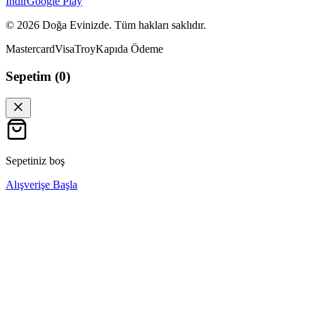
İndir
Google Play
©
2026
Doğa Evinizde. Tüm hakları saklıdır.
Mastercard
Visa
Troy
Kapıda Ödeme
Sepetim (
0
)
Sepetiniz boş
Alışverişe Başla