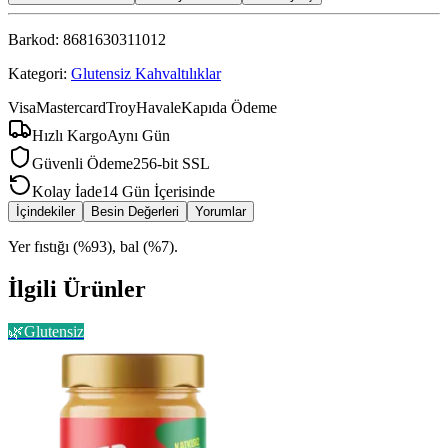
Barkod:
8681630311012
Kategori:
Glutensiz Kahvaltılıklar
Visa
Mastercard
Troy
Havale
Kapıda Ödeme
Hızlı Kargo
Aynı Gün
Güvenli Ödeme
256-bit SSL
Kolay İade
14 Gün İçerisinde
İçindekiler
Besin Değerleri
Yorumlar
Yer fıstığı (%93), bal (%7).
İlgili Ürünler
🌿
Glutensiz