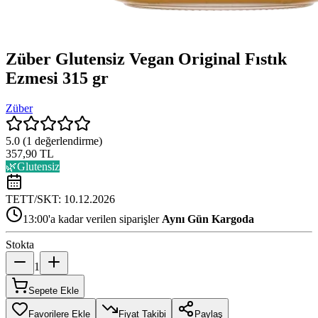
Züber Glutensiz Vegan Original Fıstık
Ezmesi 315 gr
Züber
5.0
(
1
değerlendirme)
357,90 TL
🌿
Glutensiz
TETT/SKT:
10.12.2026
13:00'a kadar verilen siparişler
Aynı Gün Kargoda
Stokta
1
Sepete Ekle
Favorilere Ekle
Fiyat Takibi
Paylaş