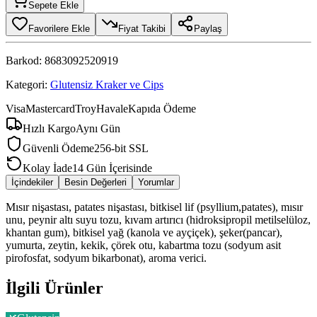
Sepete Ekle
Favorilere Ekle
Fiyat Takibi
Paylaş
Barkod:
8683092520919
Kategori:
Glutensiz Kraker ve Cips
Visa
Mastercard
Troy
Havale
Kapıda Ödeme
Hızlı Kargo
Aynı Gün
Güvenli Ödeme
256-bit SSL
Kolay İade
14 Gün İçerisinde
İçindekiler
Besin Değerleri
Yorumlar
Mısır nişastası, patates nişastası, bitkisel lif (psyllium,patates), mısır
unu, peynir altı suyu tozu, kıvam artırıcı (hidroksipropil metilselüloz,
khantan gum), bitkisel yağ (kanola ve ayçiçek), şeker(pancar),
yumurta, zeytin, kekik, çörek otu, kabartma tozu (sodyum asit
pirofosfat, sodyum bikarbonat), aroma verici.
İlgili Ürünler