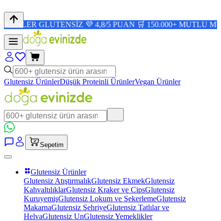
 GLUTENSİZ 💜 4,8/5 PUAN 🛒 150.000+ MUTLU MÜŞTERİ ✨
Glutensiz Ürünler
Düşük Proteinli Ürünler
Vegan Ürünler
Sepetim
Glutensiz Ürünler
Glutensiz Atıştırmalık
Glutensiz Ekmek
Glutensiz
Kahvaltılıklar
Glutensiz Kraker ve Cips
Glutensiz
Kuruyemiş
Glutensiz Lokum ve Şekerleme
Glutensiz
Makarna
Glutensiz Şehriye
Glutensiz Tatlılar ve
Helva
Glutensiz Un
Glutensiz Yemeklikler