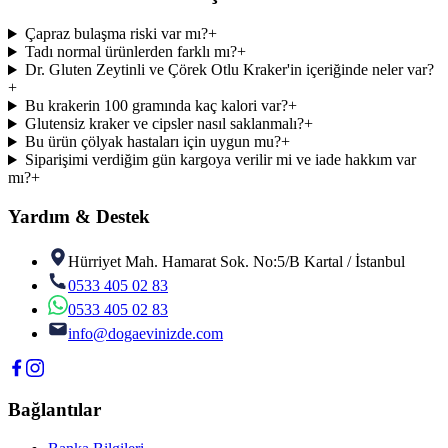
Çapraz bulaşma riski var mı?
+
Tadı normal ürünlerden farklı mı?
+
Dr. Gluten Zeytinli ve Çörek Otlu Kraker'in içeriğinde neler var?
+
Bu krakerin 100 gramında kaç kalori var?
+
Glutensiz kraker ve cipsler nasıl saklanmalı?
+
Bu ürün çölyak hastaları için uygun mu?
+
Siparişimi verdiğim gün kargoya verilir mi ve iade hakkım var
mı?
+
Yardım & Destek
Hürriyet Mah. Hamarat Sok. No:5/B Kartal / İstanbul
0533 405 02 83
0533 405 02 83
info@dogaevinizde.com
Bağlantılar