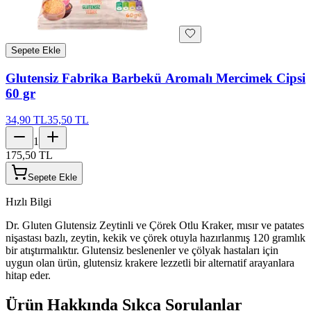
Sepete Ekle
Glutensiz Fabrika Barbekü Aromalı Mercimek Cipsi
60 gr
34,90 TL
35,50 TL
1
175,50 TL
Sepete Ekle
Hızlı Bilgi
Dr. Gluten Glutensiz Zeytinli ve Çörek Otlu Kraker, mısır ve patates
nişastası bazlı, zeytin, kekik ve çörek otuyla hazırlanmış 120 gramlık
bir atıştırmalıktır. Glutensiz beslenenler ve çölyak hastaları için
uygun olan ürün, glutensiz krakere lezzetli bir alternatif arayanlara
hitap eder.
Ürün Hakkında Sıkça Sorulanlar