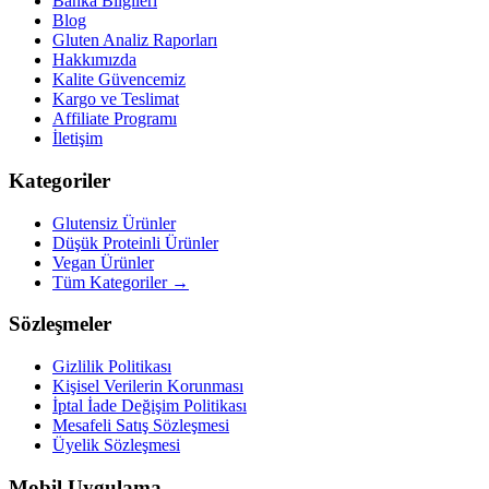
Banka Bilgileri
Blog
Gluten Analiz Raporları
Hakkımızda
Kalite Güvencemiz
Kargo ve Teslimat
Affiliate Programı
İletişim
Kategoriler
Glutensiz Ürünler
Düşük Proteinli Ürünler
Vegan Ürünler
Tüm Kategoriler →
Sözleşmeler
Gizlilik Politikası
Kişisel Verilerin Korunması
İptal İade Değişim Politikası
Mesafeli Satış Sözleşmesi
Üyelik Sözleşmesi
Mobil Uygulama