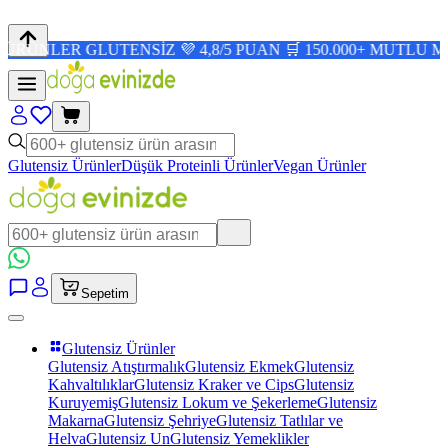
 GLUTENSİZ 💜 4,8/5 PUAN 🛒 150.000+ MUTLU MÜŞTERİ 
Glutensiz Ürünler
Düşük Proteinli Ürünler
Vegan Ürünler
Sepetim
Glutensiz Ürünler
Glutensiz Atıştırmalık
Glutensiz Ekmek
Glutensiz
Kahvaltılıklar
Glutensiz Kraker ve Cips
Glutensiz
Kuruyemiş
Glutensiz Lokum ve Şekerleme
Glutensiz
Makarna
Glutensiz Şehriye
Glutensiz Tatlılar ve
Helva
Glutensiz Un
Glutensiz Yemeklikler