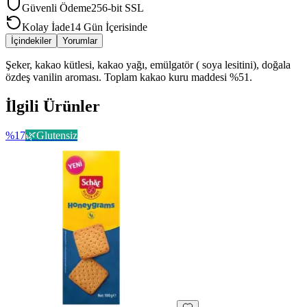
Güvenli Ödeme
256-bit SSL
Kolay İade
14 Gün İçerisinde
İçindekiler
Yorumlar
Şeker, kakao kütlesi, kakao yağı, emülgatör ( soya lesitini), doğala
özdeş vanilin aroması. Toplam kakao kuru maddesi %51.
İlgili Ürünler
%
17
🌿
Glutensiz