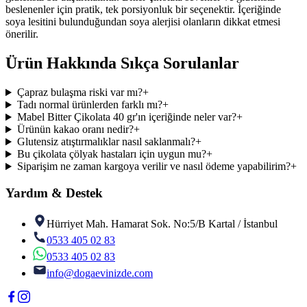
beslenenler için pratik, tek porsiyonluk bir seçenektir. İçeriğinde
soya lesitini bulunduğundan soya alerjisi olanların dikkat etmesi
önerilir.
Ürün Hakkında Sıkça Sorulanlar
Çapraz bulaşma riski var mı?
+
Tadı normal ürünlerden farklı mı?
+
Mabel Bitter Çikolata 40 gr'ın içeriğinde neler var?
+
Ürünün kakao oranı nedir?
+
Glutensiz atıştırmalıklar nasıl saklanmalı?
+
Bu çikolata çölyak hastaları için uygun mu?
+
Siparişim ne zaman kargoya verilir ve nasıl ödeme yapabilirim?
+
Yardım & Destek
Hürriyet Mah. Hamarat Sok. No:5/B Kartal / İstanbul
0533 405 02 83
0533 405 02 83
info@dogaevinizde.com