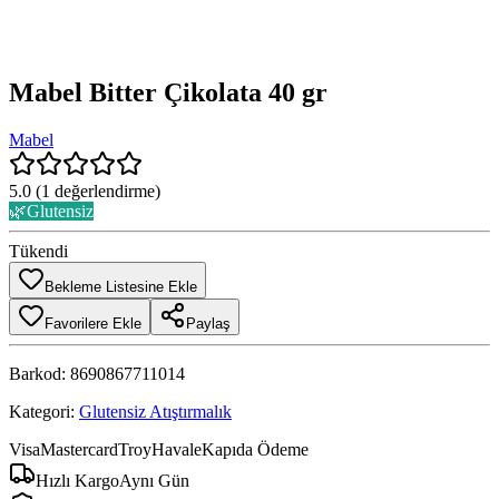
Mabel Bitter Çikolata 40 gr
Mabel
5.0
(
1
değerlendirme)
🌿
Glutensiz
Tükendi
Bekleme Listesine Ekle
Favorilere Ekle
Paylaş
Barkod:
8690867711014
Kategori:
Glutensiz Atıştırmalık
Visa
Mastercard
Troy
Havale
Kapıda Ödeme
Hızlı Kargo
Aynı Gün