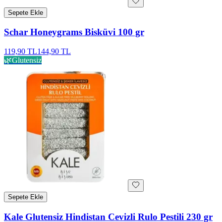
Sepete Ekle
Schar Honeygrams Bisküvi 100 gr
119,90 TL
144,90 TL
🌿
Glutensiz
Sepete Ekle
Kale Glutensiz Hindistan Cevizli Rulo Pestili 230 gr