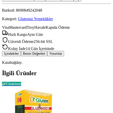
Barkod:
8690849242048
Kategori:
Glutensiz Yemeklikler
Visa
Mastercard
Troy
Havale
Kapıda Ödeme
Hızlı Kargo
Aynı Gün
Güvenli Ödeme
256-bit SSL
Kolay İade
14 Gün İçerisinde
İçindekiler
Besin Değerleri
Yorumlar
Karabuğday.
İlgili Ürünler
🌿
Glutensiz