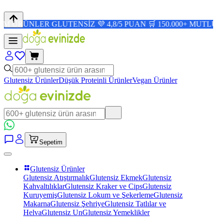
ER GLUTENSİZ 💜 4,8/5 PUAN 🛒 150.000+ MUTLU MÜŞTER
Glutensiz Ürünler
Düşük Proteinli Ürünler
Vegan Ürünler
Sepetim
Glutensiz Ürünler
Glutensiz Atıştırmalık
Glutensiz Ekmek
Glutensiz
Kahvaltılıklar
Glutensiz Kraker ve Cips
Glutensiz
Kuruyemiş
Glutensiz Lokum ve Şekerleme
Glutensiz
Makarna
Glutensiz Şehriye
Glutensiz Tatlılar ve
Helva
Glutensiz Un
Glutensiz Yemeklikler