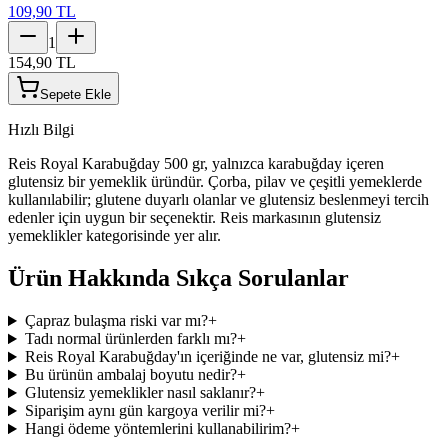
109,90 TL
1
154,90 TL
Sepete Ekle
Hızlı Bilgi
Reis Royal Karabuğday 500 gr, yalnızca karabuğday içeren
glutensiz bir yemeklik üründür. Çorba, pilav ve çeşitli yemeklerde
kullanılabilir; glutene duyarlı olanlar ve glutensiz beslenmeyi tercih
edenler için uygun bir seçenektir. Reis markasının glutensiz
yemeklikler kategorisinde yer alır.
Ürün Hakkında Sıkça Sorulanlar
Çapraz bulaşma riski var mı?
+
Tadı normal ürünlerden farklı mı?
+
Reis Royal Karabuğday'ın içeriğinde ne var, glutensiz mi?
+
Bu ürünün ambalaj boyutu nedir?
+
Glutensiz yemeklikler nasıl saklanır?
+
Siparişim aynı gün kargoya verilir mi?
+
Hangi ödeme yöntemlerini kullanabilirim?
+