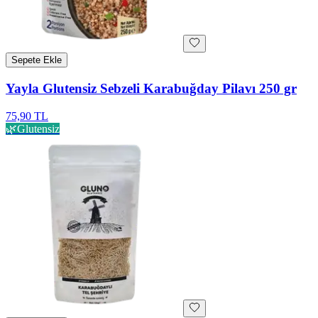
Sepete Ekle
Yayla Glutensiz Sebzeli Karabuğday Pilavı 250 gr
75,90 TL
🌿
Glutensiz