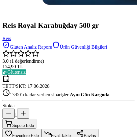
Reis Royal Karabuğday 500 gr
Reis
Gluten Analiz Raporu
Ürün Güvenliği Bilgileri
3.0
(
1
değerlendirme)
154,90 TL
🌿
Glutensiz
TETT/SKT:
17.06.2028
13:00'a kadar verilen siparişler
Aynı Gün Kargoda
Stokta
1
Sepete Ekle
Favorilere Ekle
Fiyat Takibi
Paylaş