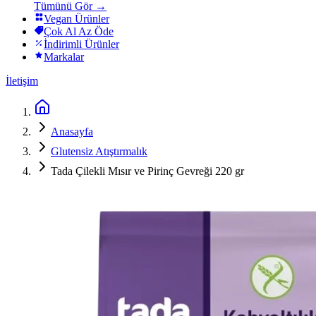
Tümünü Gör →
Vegan Ürünler
Çok Al Az Öde
İndirimli Ürünler
Markalar
İletişim
Anasayfa
Glutensiz Atıştırmalık
Tada Çilekli Mısır ve Pirinç Gevreği 220 gr