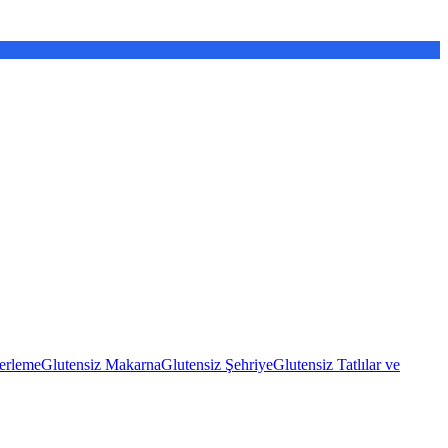
erleme
Glutensiz Makarna
Glutensiz Şehriye
Glutensiz Tatlılar ve