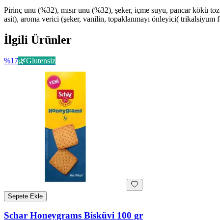
Pirinç unu (%32), mısır unu (%32), şeker, içme suyu, pancar kökü tozu 
asit), aroma verici (şeker, vanilin, topaklanmayı önleyici( trikalsiyum fo
İlgili Ürünler
%
17
🌿
Glutensiz
Sepete Ekle
Schar Honeygrams Bisküvi 100 gr