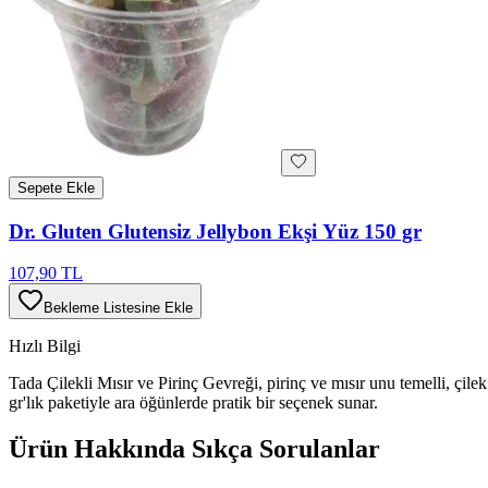
Sepete Ekle
Dr. Gluten Glutensiz Jellybon Ekşi Yüz 150 gr
107,90 TL
Bekleme Listesine Ekle
Hızlı Bilgi
Tada Çilekli Mısır ve Pirinç Gevreği, pirinç ve mısır unu temelli, çilek 
gr'lık paketiyle ara öğünlerde pratik bir seçenek sunar.
Ürün Hakkında Sıkça Sorulanlar