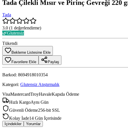
Tada Çilekli Mısır ve Pirinç Gevreği 220 g
Tada
3.0
(
1
değerlendirme)
🌿
Glutensiz
Tükendi
Bekleme Listesine Ekle
Favorilere Ekle
Paylaş
Barkod:
8694918010354
Kategori:
Glutensiz Atıştırmalık
Visa
Mastercard
Troy
Havale
Kapıda Ödeme
Hızlı Kargo
Aynı Gün
Güvenli Ödeme
256-bit SSL
Kolay İade
14 Gün İçerisinde
İçindekiler
Yorumlar