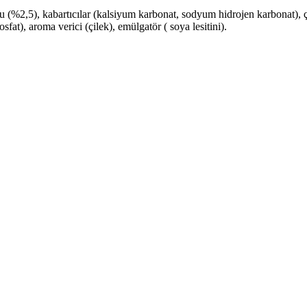
(%2,5), kabartıcılar (kalsiyum karbonat, sodyum hidrojen karbonat), çilek
sfat), aroma verici (çilek), emülgatör ( soya lesitini).