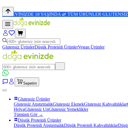
ZDE 18 YAŞINDA 🌿 TÜM ÜRÜNLER GLUTENSİZ 💜 4,8/5 PU
Glutensiz Ürünler
Düşük Proteinli Ürünler
Vegan Ürünler
Sepetim
Glutensiz Ürünler
Glutensiz Atıştırmalık
Glutensiz Ekmek
Glutensiz Kahvaltılıklar
Helva
Glutensiz Un
Glutensiz Yemeklikler
Tümünü Gör →
Düşük Proteinli Ürünler
Düşük Proteinli Atıştırmalık
Düşük Proteinli Kahvaltılıklar
Düşük