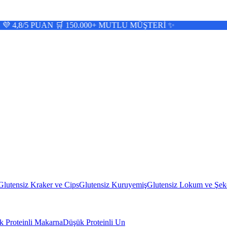
AN 🛒 150.000+ MUTLU MÜŞTERİ ✨
Glutensiz Kraker ve Cips
Glutensiz Kuruyemiş
Glutensiz Lokum ve Şek
 Proteinli Makarna
Düşük Proteinli Un