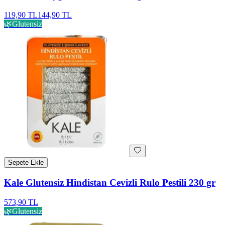
119,90 TL
144,90 TL
🌿
Glutensiz
Sepete Ekle
Kale Glutensiz Hindistan Cevizli Rulo Pestili 230 gr
573,90 TL
🌿
Glutensiz