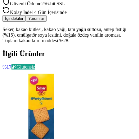
Güvenli Ödeme
256-bit SSL
Kolay İade
14 Gün İçerisinde
İçindekiler
Yorumlar
Şeker, kakao kütlesi, kakao yağı, tam yağlı süttozu, antep fıstığı
(%15), emülgatör soya lesitini, doğala özdeş vanilin aroması.
Toplam kakao kuru maddesi %28.
İlgili Ürünler
%
17
🌿
Glutensiz