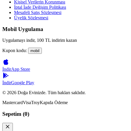
Kişisel Verilerin Korunması
İptal İade Değişim Politikası
Mesafeli Satış Sözleşmesi
Üyelik Sözleşmesi
Mobil Uygulama
Uygulamayı indir, 100 TL indirim kazan
Kupon kodu:
mobil
İndir
App Store
İndir
Google Play
©
2026
Doğa Evinizde. Tüm hakları saklıdır.
Mastercard
Visa
Troy
Kapıda Ödeme
Sepetim (
0
)