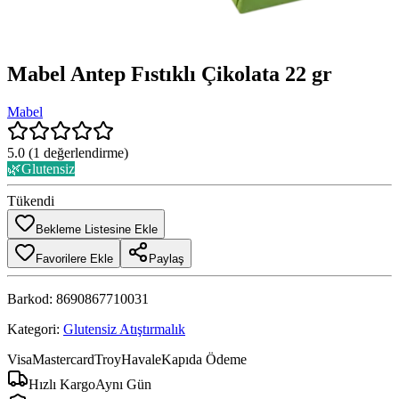
Mabel Antep Fıstıklı Çikolata 22 gr
Mabel
5.0
(
1
değerlendirme)
🌿
Glutensiz
Tükendi
Bekleme Listesine Ekle
Favorilere Ekle
Paylaş
Barkod:
8690867710031
Kategori:
Glutensiz Atıştırmalık
Visa
Mastercard
Troy
Havale
Kapıda Ödeme
Hızlı Kargo
Aynı Gün