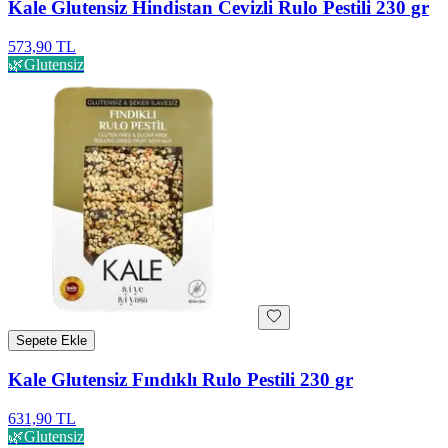
Kale Glutensiz Hindistan Cevizli Rulo Pestili 230 gr
573,90 TL
🌿
Glutensiz
Sepete Ekle
Kale Glutensiz Fındıklı Rulo Pestili 230 gr
631,90 TL
🌿
Glutensiz