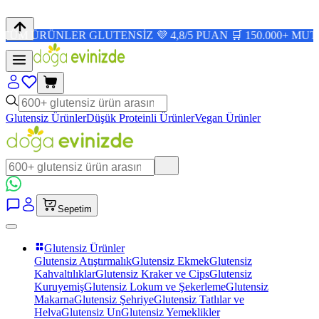
NLER GLUTENSİZ 💜 4,8/5 PUAN 🛒 150.000+ MUTLU MÜŞT
Glutensiz Ürünler
Düşük Proteinli Ürünler
Vegan Ürünler
Sepetim
Glutensiz Ürünler
Glutensiz Atıştırmalık
Glutensiz Ekmek
Glutensiz
Kahvaltılıklar
Glutensiz Kraker ve Cips
Glutensiz
Kuruyemiş
Glutensiz Lokum ve Şekerleme
Glutensiz
Makarna
Glutensiz Şehriye
Glutensiz Tatlılar ve
Helva
Glutensiz Un
Glutensiz Yemeklikler