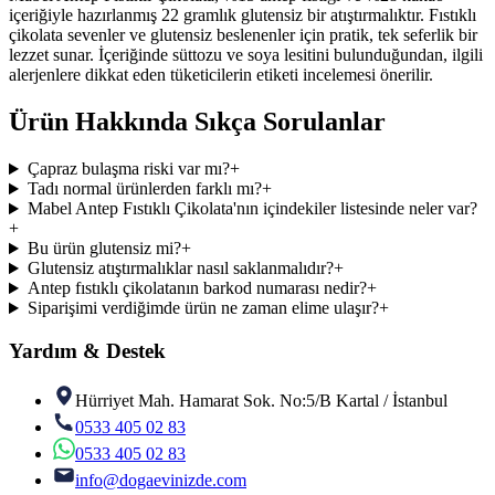
içeriğiyle hazırlanmış 22 gramlık glutensiz bir atıştırmalıktır. Fıstıklı
çikolata sevenler ve glutensiz beslenenler için pratik, tek seferlik bir
lezzet sunar. İçeriğinde süttozu ve soya lesitini bulunduğundan, ilgili
alerjenlere dikkat eden tüketicilerin etiketi incelemesi önerilir.
Ürün Hakkında Sıkça Sorulanlar
Çapraz bulaşma riski var mı?
+
Tadı normal ürünlerden farklı mı?
+
Mabel Antep Fıstıklı Çikolata'nın içindekiler listesinde neler var?
+
Bu ürün glutensiz mi?
+
Glutensiz atıştırmalıklar nasıl saklanmalıdır?
+
Antep fıstıklı çikolatanın barkod numarası nedir?
+
Siparişimi verdiğimde ürün ne zaman elime ulaşır?
+
Yardım & Destek
Hürriyet Mah. Hamarat Sok. No:5/B Kartal / İstanbul
0533 405 02 83
0533 405 02 83
info@dogaevinizde.com