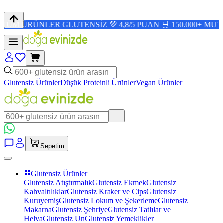
ÜNLER GLUTENSİZ 💜 4,8/5 PUAN 🛒 150.000+ MUTLU MÜŞ
Glutensiz Ürünler
Düşük Proteinli Ürünler
Vegan Ürünler
Sepetim
Glutensiz Ürünler
Glutensiz Atıştırmalık
Glutensiz Ekmek
Glutensiz
Kahvaltılıklar
Glutensiz Kraker ve Cips
Glutensiz
Kuruyemiş
Glutensiz Lokum ve Şekerleme
Glutensiz
Makarna
Glutensiz Şehriye
Glutensiz Tatlılar ve
Helva
Glutensiz Un
Glutensiz Yemeklikler