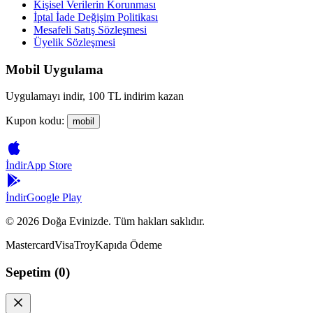
Kişisel Verilerin Korunması
İptal İade Değişim Politikası
Mesafeli Satış Sözleşmesi
Üyelik Sözleşmesi
Mobil Uygulama
Uygulamayı indir, 100 TL indirim kazan
Kupon kodu:
mobil
İndir
App Store
İndir
Google Play
©
2026
Doğa Evinizde. Tüm hakları saklıdır.
Mastercard
Visa
Troy
Kapıda Ödeme
Sepetim (
0
)