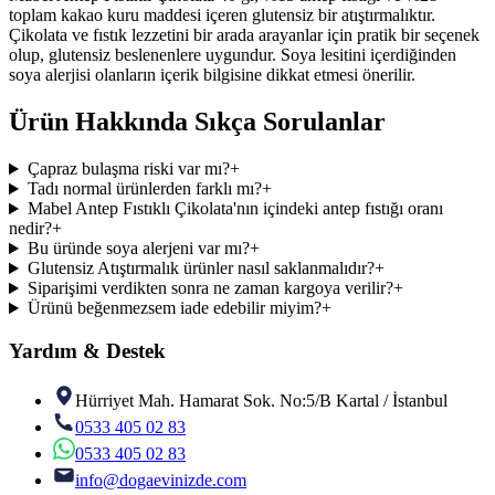
toplam kakao kuru maddesi içeren glutensiz bir atıştırmalıktır.
Çikolata ve fıstık lezzetini bir arada arayanlar için pratik bir seçenek
olup, glutensiz beslenenlere uygundur. Soya lesitini içerdiğinden
soya alerjisi olanların içerik bilgisine dikkat etmesi önerilir.
Ürün Hakkında Sıkça Sorulanlar
Çapraz bulaşma riski var mı?
+
Tadı normal ürünlerden farklı mı?
+
Mabel Antep Fıstıklı Çikolata'nın içindeki antep fıstığı oranı
nedir?
+
Bu üründe soya alerjeni var mı?
+
Glutensiz Atıştırmalık ürünler nasıl saklanmalıdır?
+
Siparişimi verdikten sonra ne zaman kargoya verilir?
+
Ürünü beğenmezsem iade edebilir miyim?
+
Yardım & Destek
Hürriyet Mah. Hamarat Sok. No:5/B Kartal / İstanbul
0533 405 02 83
0533 405 02 83
info@dogaevinizde.com