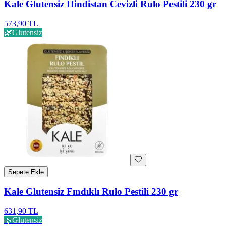
Kale Glutensiz Hindistan Cevizli Rulo Pestili 230 gr
573,90 TL
🌿
Glutensiz
Sepete Ekle
Kale Glutensiz Fındıklı Rulo Pestili 230 gr
631,90 TL
🌿
Glutensiz