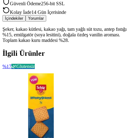
Güvenli Ödeme
256-bit SSL
Kolay İade
14 Gün İçerisinde
İçindekiler
Yorumlar
Şeker, kakao kütlesi, kakao yağı, tam yağlı süt tozu, antep fıstığı
%15, emülgatör (soya lesitini), doğala özdeş vanilin aroması.
Toplam kakao kuru maddesi %28.
İlgili Ürünler
%
17
🌿
Glutensiz