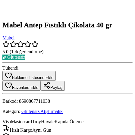
Mabel Antep Fıstıklı Çikolata 40 gr
Mabel
5.0
(
1
değerlendirme)
🌿
Glutensiz
Tükendi
Bekleme Listesine Ekle
Favorilere Ekle
Paylaş
Barkod:
8690867711038
Kategori:
Glutensiz Atıştırmalık
Visa
Mastercard
Troy
Havale
Kapıda Ödeme
Hızlı Kargo
Aynı Gün