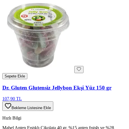
Sepete Ekle
Dr. Gluten Glutensiz Jellybon Ekşi Yüz 150 gr
107,90 TL
Bekleme Listesine Ekle
Hızlı Bilgi
Mabel Antep Fıstıklı Çikolata 40 gr, %15 antep fıstığı ve %28