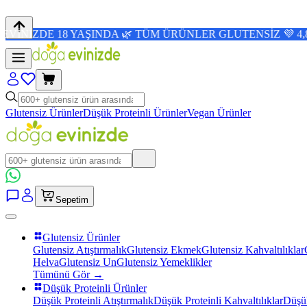
18 YAŞINDA 🌿 TÜM ÜRÜNLER GLUTENSİZ 💜 4,8/5 PUAN 🛒
Glutensiz Ürünler
Düşük Proteinli Ürünler
Vegan Ürünler
Sepetim
Glutensiz Ürünler
Glutensiz Atıştırmalık
Glutensiz Ekmek
Glutensiz Kahvaltılıklar
Helva
Glutensiz Un
Glutensiz Yemeklikler
Tümünü Gör →
Düşük Proteinli Ürünler
Düşük Proteinli Atıştırmalık
Düşük Proteinli Kahvaltılıklar
Düşük