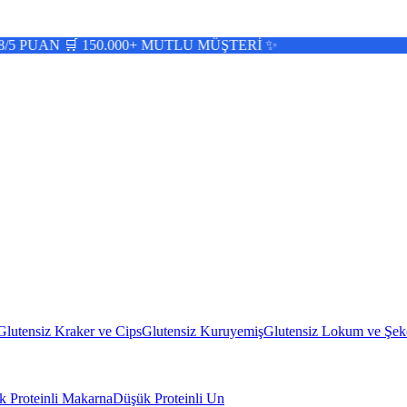
 150.000+ MUTLU MÜŞTERİ ✨
Glutensiz Kraker ve Cips
Glutensiz Kuruyemiş
Glutensiz Lokum ve Şek
 Proteinli Makarna
Düşük Proteinli Un