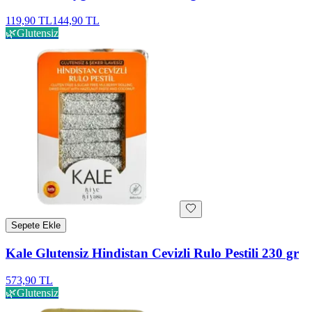
119,90 TL
144,90 TL
🌿
Glutensiz
Sepete Ekle
Kale Glutensiz Hindistan Cevizli Rulo Pestili 230 gr
573,90 TL
🌿
Glutensiz