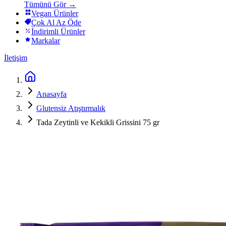
Tümünü Gör →
Vegan Ürünler
Çok Al Az Öde
İndirimli Ürünler
Markalar
İletişim
Anasayfa
Glutensiz Atıştırmalık
Tada Zeytinli ve Kekikli Grissini 75 gr