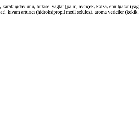
sı, karabuğday unu, bitkisel yağlar [palm, ayçiçek, kolza, emülgatör (yağ
 kıvam arttırıcı (hidroksipropil metil selüloz), aroma vericiler (kekik, 