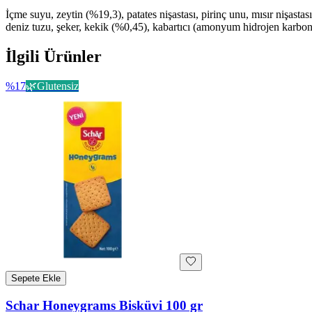
İçme suyu, zeytin (%19,3), patates nişastası, pirinç unu, mısır nişasta
deniz tuzu, şeker, kekik (%0,45), kabartıcı (amonyum hidrojen karbonat),
İlgili Ürünler
%
17
🌿
Glutensiz
Sepete Ekle
Schar Honeygrams Bisküvi 100 gr