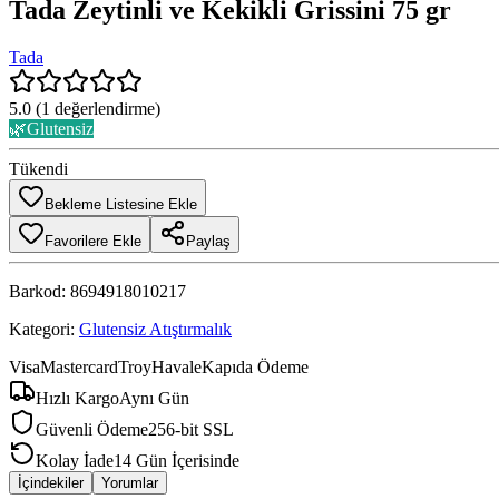
Tada Zeytinli ve Kekikli Grissini 75 gr
Tada
5.0
(
1
değerlendirme)
🌿
Glutensiz
Tükendi
Bekleme Listesine Ekle
Favorilere Ekle
Paylaş
Barkod:
8694918010217
Kategori:
Glutensiz Atıştırmalık
Visa
Mastercard
Troy
Havale
Kapıda Ödeme
Hızlı Kargo
Aynı Gün
Güvenli Ödeme
256-bit SSL
Kolay İade
14 Gün İçerisinde
İçindekiler
Yorumlar