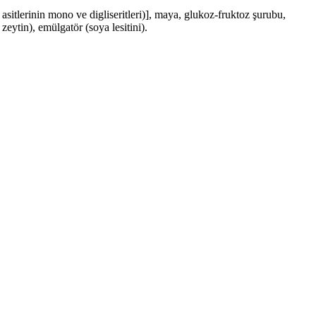
 asitlerinin mono ve digliseritleri)], maya, glukoz-fruktoz şurubu,
zeytin), emülgatör (soya lesitini).