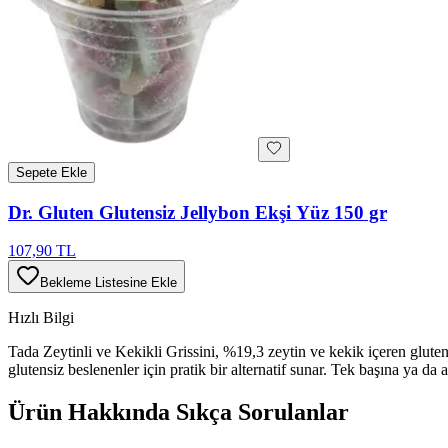
Sepete Ekle
Dr. Gluten Glutensiz Jellybon Ekşi Yüz 150 gr
107,90 TL
Bekleme Listesine Ekle
Hızlı Bilgi
Tada Zeytinli ve Kekikli Grissini, %19,3 zeytin ve kekik içeren gluten
glutensiz beslenenler için pratik bir alternatif sunar. Tek başına ya da ap
Ürün Hakkında Sıkça Sorulanlar