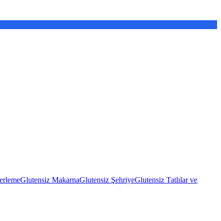
erleme
Glutensiz Makarna
Glutensiz Şehriye
Glutensiz Tatlılar ve